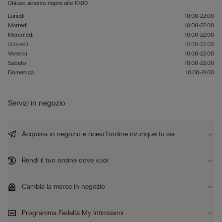
Chiuso adesso
riapre alle
10:00
Lunedì
10:00-22:00
Martedì
10:00-22:00
Mercoledì
10:00-22:00
Giovedì
10:00-22:00
Venerdì
10:00-22:00
Sabato
10:00-22:00
Domenica
10:00-21:00
Servizi in negozio
Acquista in negozio e ricevi l’ordine ovunque tu sia
Rendi il tuo ordine dove vuoi
Cambia la merce in negozio
Programma Fedeltà My Intimissimi