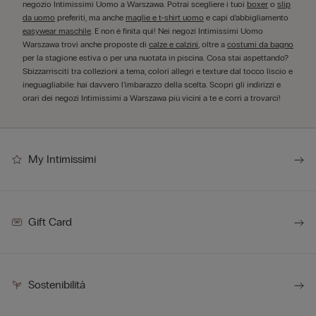
negozio Intimissimi Uomo a Warszawa. Potrai scegliere i tuoi
boxer
o
slip
da uomo
preferiti, ma anche
maglie e t-shirt uomo
e capi d’abbigliamento
easywear maschile
. E non è finita qui! Nei negozi Intimissimi Uomo
Warszawa trovi anche proposte di
calze e calzini
, oltre a
costumi da bagno
per la stagione estiva o per una nuotata in piscina. Cosa stai aspettando?
Sbizzarrisciti tra collezioni a tema, colori allegri e texture dal tocco liscio e
ineguagliabile: hai davvero l’imbarazzo della scelta. Scopri gli indirizzi e
orari dei negozi Intimissimi a Warszawa più vicini a te e corri a trovarci!
My Intimissimi
Gift Card
Sostenibilità