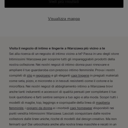
Vedi più risultati
Visualizza mappa
Visita il negozio di intimo e lingerie a Warszawa più vicino a te
Sei alla ricerca di un negozio di intimo vicino a te? Passa in uno degli store
Intimissimi Warszawa per scoprire tutti gli impareggiabili prodotti della
nostra collezione. Nei nostri negozi di intimo donna puoi rinnovare e
ampliare il tuo guardaroba con prezioso intimo femminile. Prova i nostri
completi di
slip
e
reggiseno
e gli eleganti
capi lingerie
in pregiati materiali
come seta, pizzo, e microrete o in tessuti resistenti come il cotone e la
microfibra. Nei nostri negozi di abbigliamento intimo a Warszawa trovi
anche tanti indumenti e accessori di qualità pensati per completare il tuo
look quotidiano e farti sentire sempre a tuo agio e alla moda. Scopri tutti i
modelli di maglie, top, leggings e coprispalle della linea di
maglieria
femminile
, i
pigiami da donna
e i morbidi
capi homewear
disponibili nei
punti vendita Intimissimi Warszawa. Lasciati conquistare dalle nostre
collezioni dalle linee uniche, ricche di modelli dal design creativo. Ma non
fermarti qui! Dai un'occhiata anche alla nostra linea maschile e recati in un