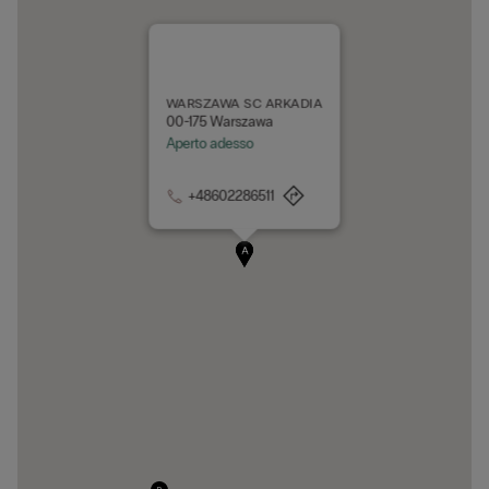
WARSZAWA SC ARKADIA
00-175 Warszawa
Aperto adesso
+48602286511
A