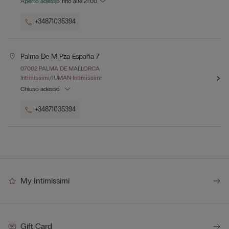
Aperto adesso
fino alle
21:00
+34871035394
Palma De M Pza España 7
07002 PALMA DE MALLORCA
Intimissimi/IUMAN Intimissimi
Chiuso adesso
+34871035394
My Intimissimi
Gift Card