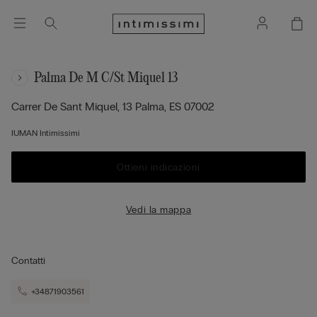
Palma De M C/st Miquel 13
B
Carrer De Sant Miquel, 13
Palma,
ES
07002
IUMAN Intimissimi
Ottieni indicazioni
Vedi la mappa
Contatti
+34871903561