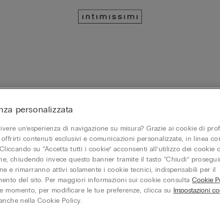
nza personalizzata
vvolgente
Personalizzabile
Avvolgente
vivere un’esperienza di navigazione su misura? Grazie ai cookie di prof
ascia Anna in Microfibra
Reggiseno a Fascia Anna in Micr
offrirti contenuti esclusivi e comunicazioni personalizzate, in linea con
Ultralight
 Cliccando su “Accetta tutti i cookie” acconsenti all’utilizzo dei cookie d
32,90 €
one, chiudendo invece questo banner tramite il tasto “Chiudi” proseguir
e e rimarranno attivi solamente i cookie tecnici, indispensabili per il
3
PRENDI 4 PAGHI 3
ento del sito. Per maggiori informazioni sui cookie consulta
Cookie Po
+1
 momento, per modificare le tue preferenze, clicca su
Impostazioni co
anche nella Cookie Policy.