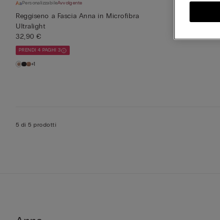
Personalizzabile
Avvolgente
Reggiseno a Fascia Anna in Microfibra
Ultralight
32,90 €
PRENDI 4 PAGHI 3
+1
5 di 5 prodotti