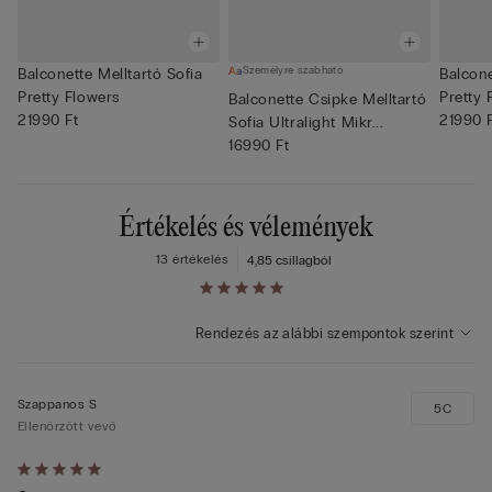
Személyre szabható
Balconette Melltartó Sofia
Balcone
Pretty Flowers
Pretty 
Balconette Csipke Melltartó
21990 Ft
21990 
Sofia Ultralight Mikr...
16990 Ft
Értékelés és vélemények
13 értékelés
4,8
5 csillagból
Rendezés az alábbi szempontok szerint
Szappanos S
5C
Ellenőrzött vevő
Értékelés: