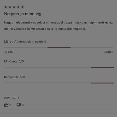
Értékelés:
Nagyon jo minoseg
5/5
Nagyon elegedett vagyok, a minoseggel , azzal hogy van nagy meret es az
online vasarlas es visszakuldes is tokeletesen mukodik.
Méret
:
A méretnek megfelelő
Túl kicsi
Túl nagy
Minőség
:
5/5
Kényelem
:
5/5
2025. máj. 9.
0
0