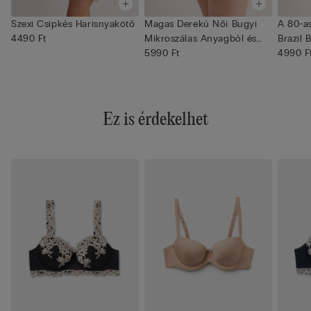
Szexi Csipkés Harisnyakötő
Magas Derekú Női Bugyi
A 80-as
4490 Ft
Mikroszálas Anyagból és
Brazil 
Csi...
5990 Ft
4990 F
Ez is érdekelhet