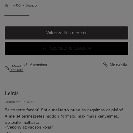
Szín:
-
001 - Bianco
Válassza ki a méretet
SZEMÉLYRE SZABOM
A méretem
Méretskála
Méret
útmutató
Leírás
Cikkszám: RID97R
Balconette fazonú Sofia melltartó puha és rugalmas csipkéből.
A mellet természetes módon formáló, maximális kényelmet
biztosító melltartó.
• Vékony szivacsos kosár