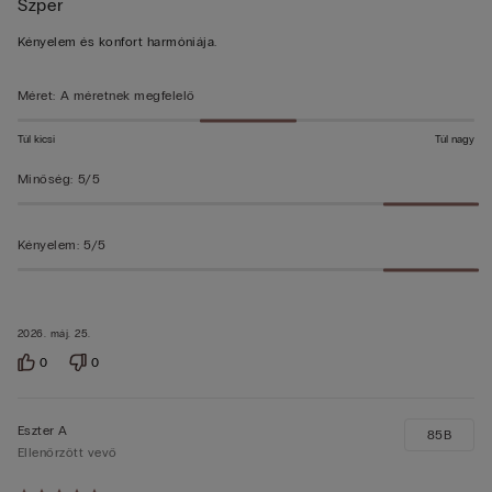
Szper
5/5
Kényelem és konfort harmóniája.
Méret
:
A méretnek megfelelő
Túl kicsi
Túl nagy
Minőség
:
5/5
Kényelem
:
5/5
2026. máj. 25.
0
0
Eszter A
85B
Ellenőrzött vevő