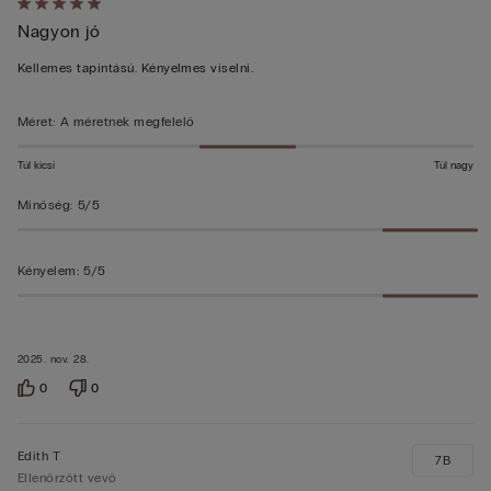
Értékelés:
Nagyon jó
5/5
Kellemes tapintású. Kényelmes viselni.
Méret
:
A méretnek megfelelő
Túl kicsi
Túl nagy
Minőség
:
5/5
Kényelem
:
5/5
2025. nov. 28.
0
0
Edith T
7B
Ellenőrzött vevő