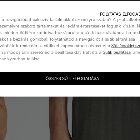
FOLYTATÁS ELFOGA
 a navigációdat exkluzív tartalmakkal személyre szabni? A profilalkotó
 személyre szabott tartalmakat és reklám értesítéseket fogunk kínálni 
k minden Sütit”-re kattintva hozzájárulsz a sütik használatához, ha pe
lakot a bezárás gombbal, folytathatod a navigációt a sütik aktiválása
ovábbi információért a sütikkel kapcsolatban olvasd el a
Süti (cookie) s
 ha módosítani szeretnéd a beállításaidat, kattints a
Sütik beállítása
, am
zabályzatban találsz.
ÖSSZES SÜTI ELFOGADÁSA