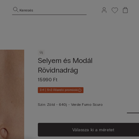
Keresés
Új
Selyem és Modál
Rövidnadrág
15990 Ft
3+1 | 5+2 Állandó promóció
Szín:
Zöld -
640j - Verde Fumo Scuro
Válassza ki a méretet