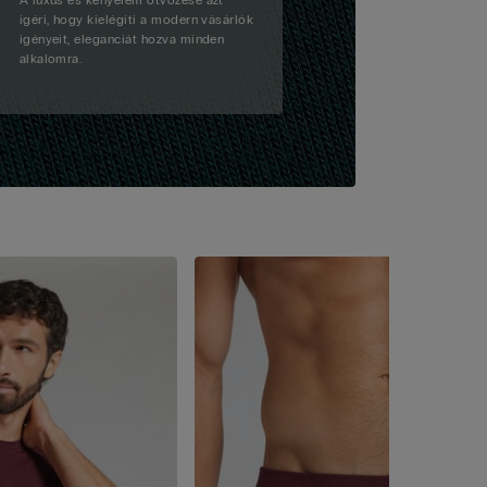
A luxus és kényelem ötvözése azt
ígéri, hogy kielégíti a modern vásárlók
igényeit, eleganciát hozva minden
alkalomra.