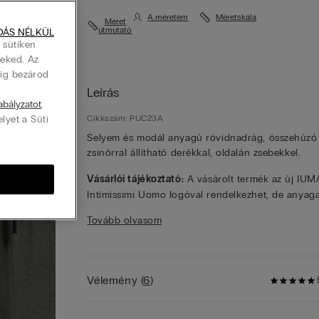
A méretem
Méretskála
Méret
útmutató
DÁS NÉLKÜL
 sütiken
Neked. Az
dig bezárod
Leírás
zabályzatot
.
elyet a Süti
Cikkszám: PUC23A
Selyem és modál anyagú rövidnadrág, összehúzó
zsinórral állítható derékkal, oldalán zsebekkel.
Vásárlói tájékoztató:
A vásárolt termék az új IU
Intimissimi Uomo logóval rendelkezhet, de anyaga
fazonja és kidolgozása megegyezik az ezen az ol
Tovább olvasom
bemutatott termékével.
Vélemény
(
6
)