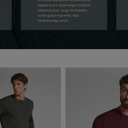
A modal beburkoló kényelmet és
légáteresztő képességet biztosít,
lehetővé téve, hogy könnyedén
boldoguljon bármely napi
tevékenység során.