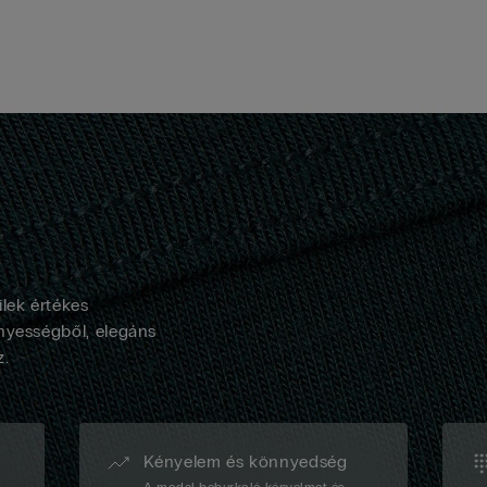
lek értékes
nyességből, elegáns
z.
Kényelem és könnyedség