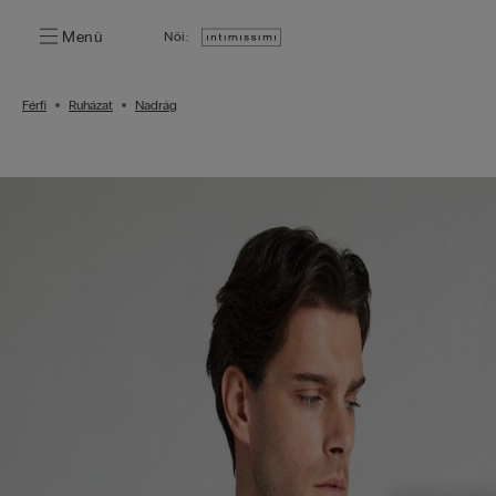
Menü
Női:
Férfi
Ruházat
Nadrág