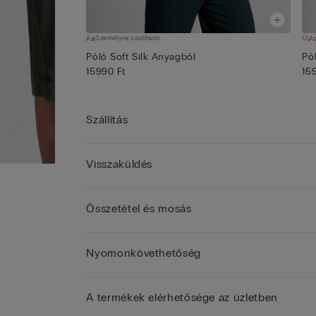
Személyre szabható
Új
Póló Soft Silk Anyagból
Pó
15990 Ft
15
Szállítás
Visszaküldés
Összetétel és mosás
Nyomonkövethetőség
A termékek elérhetősége az üzletben