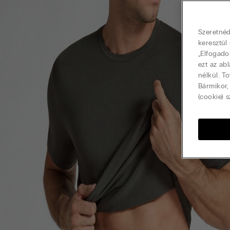
Szeretnéd
keresztül
„Elfogado
ezt az ab
nélkül. T
Bármikor,
(cookie) s