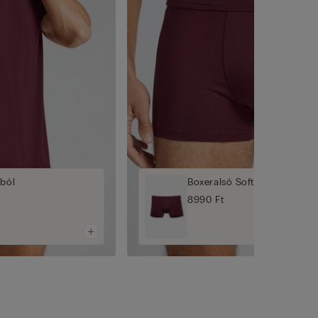
gból
Boxeralsó Soft Silk Anyagbó
8990 Ft