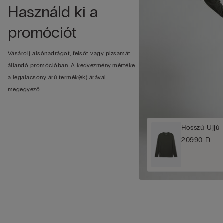
Használd ki a
promóciót
Vásárolj alsónadrágot, felsőt vagy pizsamát
állandó promócióban. A kedvezmény mértéke
a legalacsony árú termék(ek) árával
megegyező.
Hosszú Ujjú 
20990 Ft