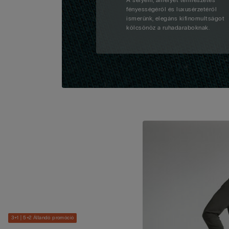
A selyem, amelyet természetes
fényességéről és luxusérzetéről
ismerünk, elegáns kifinomultságot
kölcsönöz a ruhadaraboknak.
3+1 | 5+2 Állandó promóció