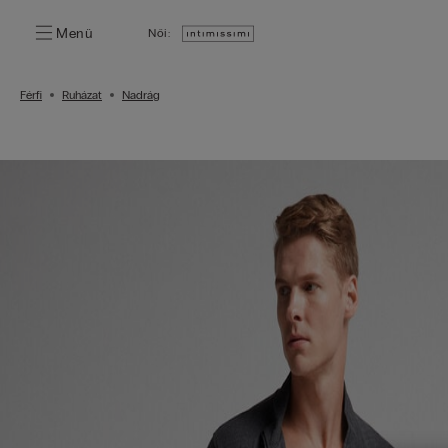
Menü
Női:
Férfi
Ruházat
Nadrág