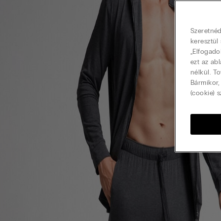
Szeretnéd
keresztül
„Elfogado
ezt az ab
nélkül. T
Bármikor,
(cookie) s