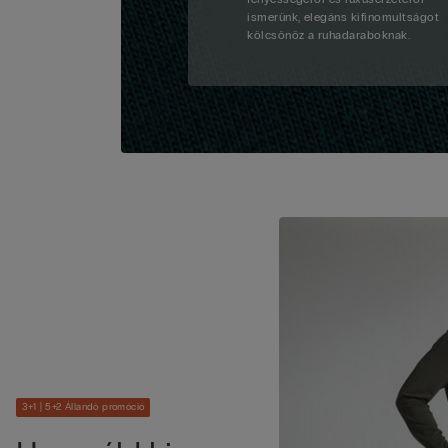
ismerünk, elegáns kifinomultságot
kölcsönöz a ruhadaraboknak.
3+1 | 5+2 Állandó promóció