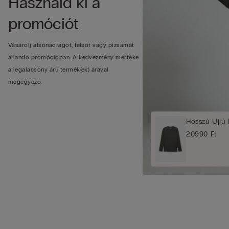
Használd ki a
promóciót
Vásárolj alsónadrágot, felsőt vagy pizsamát
állandó promócióban. A kedvezmény mértéke
a legalacsony árú termék(ek) árával
megegyező.
Hosszú Ujjú 
20990 Ft