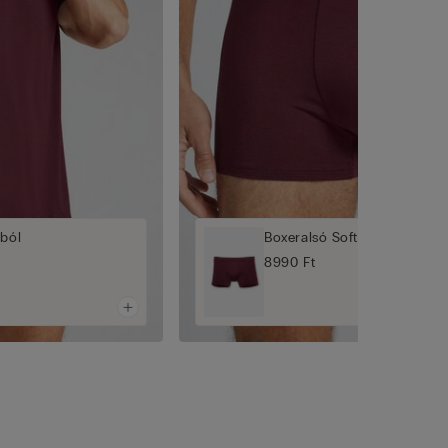
gból
Boxeralsó Soft Silk Anyagbó
8990 Ft