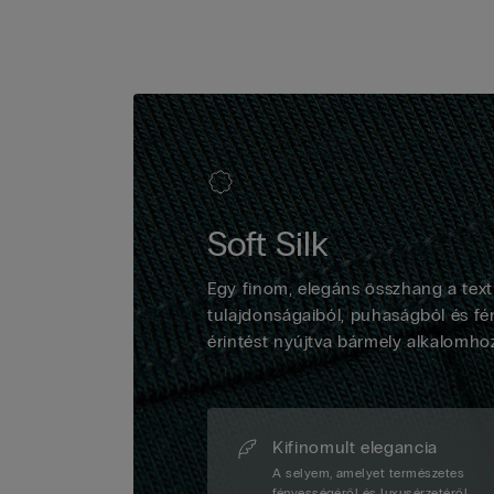
Soft Silk
Egy finom, elegáns összhang a texti
tulajdonságaiból, puhaságból és fé
érintést nyújtva bármely alkalomho
Kifinomult elegancia
A selyem, amelyet természetes
fényességéről és luxusérzetéről