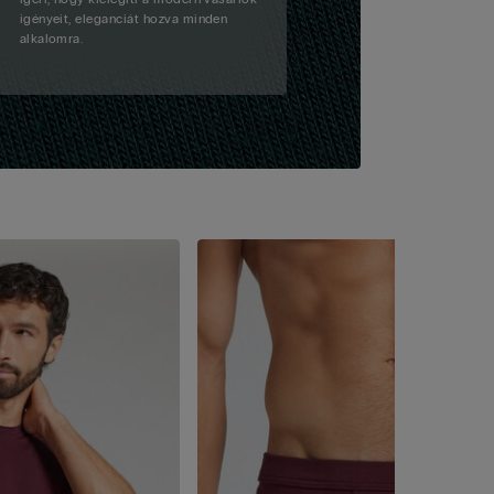
igényeit, eleganciát hozva minden
alkalomra.