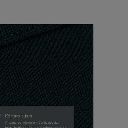
Kortárs stílus
A luxus és kényelem ötvözése azt
ígéri, hogy kielégíti a modern vásárlók