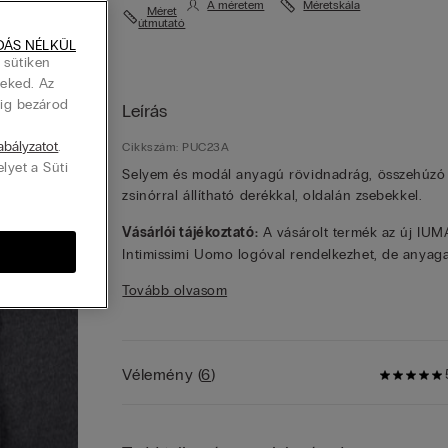
A méretem
Méretskála
Méret
útmutató
DÁS NÉLKÜL
 sütiken
Neked. Az
dig bezárod
Leírás
zabályzatot
.
Cikkszám: PUC23A
elyet a Süti
Selyem és modál anyagú rövidnadrág, összehúzó
zsinórral állítható derékkal, oldalán zsebekkel.
Vásárlói tájékoztató:
A vásárolt termék az új IU
Intimissimi Uomo logóval rendelkezhet, de anyaga
fazonja és kidolgozása megegyezik az ezen az ol
Tovább olvasom
bemutatott termékével.
Vélemény
(
6
)