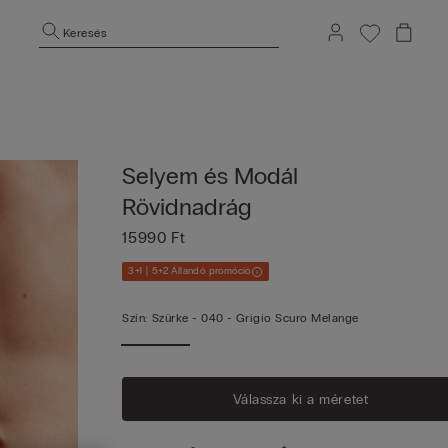
Keresés
Selyem és Modál
Rövidnadrág
15990 Ft
3+1 | 5+2 Állandó promóció
Szín:
Szürke -
040 - Grigio Scuro Melange
Válassza ki a méretet