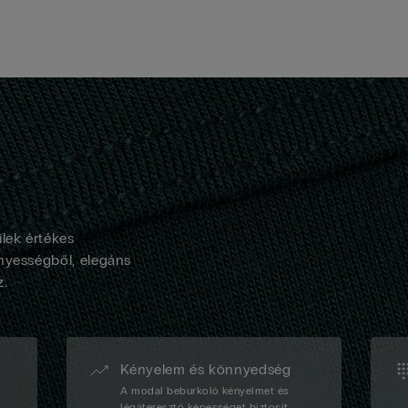
lek értékes
nyességből, elegáns
z.
Kényelem és könnyedség
A modal beburkoló kényelmet és
légáteresztő képességet biztosít,