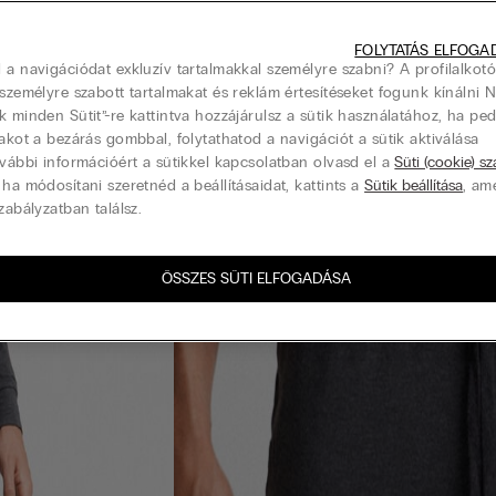
FOLYTATÁS ELFOGA
 a navigációdat exkluzív tartalmakkal személyre szabni? A profilalkotó
 személyre szabott tartalmakat és reklám értesítéseket fogunk kínálni 
k minden Sütit”-re kattintva hozzájárulsz a sütik használatához, ha pe
lakot a bezárás gombbal, folytathatod a navigációt a sütik aktiválása
ovábbi információért a sütikkel kapcsolatban olvasd el a
Süti (cookie) s
 ha módosítani szeretnéd a beállításaidat, kattints a
Sütik beállítása
, am
zabályzatban találsz.
ÖSSZES SÜTI ELFOGADÁSA