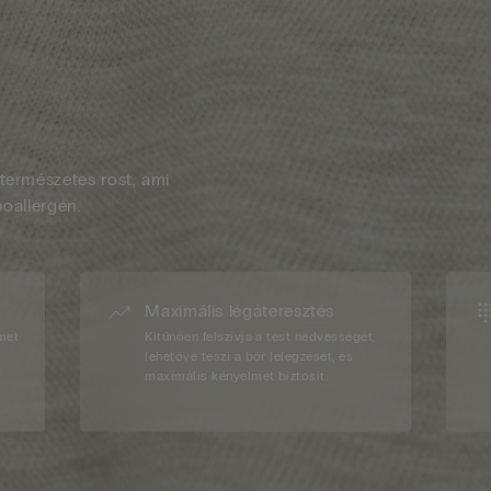
természetes rost, ami
poallergén.
Maximális légáteresztés
lmet
Kitűnően felszívja a test nedvességét,
lehetővé teszi a bőr lélegzését, és
maximális kényelmet biztosít.