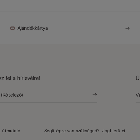
Ajándékkártya
zz fel a hírlevélre!
Ü
k útmutató
Segítségre van szükséged?
Jogi terület