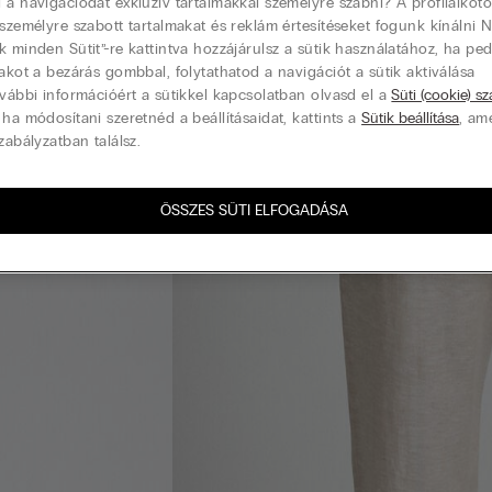
 a navigációdat exkluzív tartalmakkal személyre szabni? A profilalkotó
 személyre szabott tartalmakat és reklám értesítéseket fogunk kínálni 
k minden Sütit”-re kattintva hozzájárulsz a sütik használatához, ha pe
lakot a bezárás gombbal, folytathatod a navigációt a sütik aktiválása
ovábbi információért a sütikkel kapcsolatban olvasd el a
Süti (cookie) s
 ha módosítani szeretnéd a beállításaidat, kattints a
Sütik beállítása
, am
zabályzatban találsz.
ÖSSZES SÜTI ELFOGADÁSA