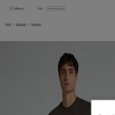
Menü
Női:
Férfi
Ruházat
Nadrág