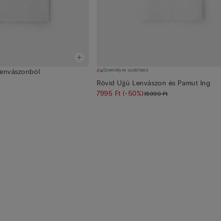
Személyre szabható
Lenvászonból
Rövid Ujjú Lenvászon és Pamut Ing
7995 Ft
(-50%)
15990 Ft