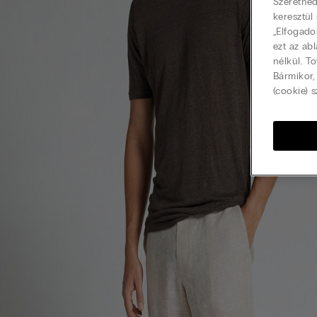
Szeretnéd
keresztül
„Elfogado
ezt az ab
nélkül. T
Bármikor,
(cookie) s