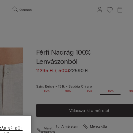
Keresés
Férfi Nadrág 100%
Lenvászonból
11295 Ft
(-50%)
22590 Ft
Szín:
Beige -
131k - Sabbia Chiaro
-50%
-50%
-50%
-50%
-5
Válassza ki a méretet
A méretem
Méretskála
DÁS NÉLKÜL
Méret
útmutató