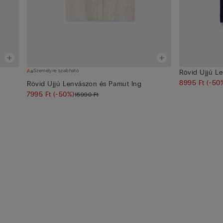
Személyre szabható
Rövid Ujjú L
8995 Ft
(-50
Rövid Ujjú Lenvászon és Pamut Ing
7995 Ft
(-50%)
15990 Ft