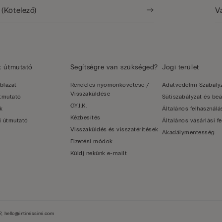
k útmutató
Segítségre van szükséged?
Jogi terület
blázat
Rendelés nyomonkövetése /
Adatvédelmi Szabály
Visszaküldése
útmutató
Sütiszabályzat és beá
GY.I.K.
k
Általános felhasználás
Kézbesítés
i útmutató
Általános vásárlási fe
Visszaküldés és visszatérítések
Akadálymentesség
Fizetési módok
Küldj nekünk e-mailt
, hello@intimissimi.com