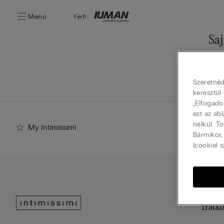
Menü
Férfi:
Saj
Foly
Szeretnéd
keresztül
„Elfogado
ezt az ab
nélkül. T
My Intimissimi
Bármikor,
(cookie) s
Iratko