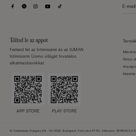
Töltsd le az appot
Termé
Fedezd fel az Intimissimi és az IUMAN
Mérettá
Intimissimi Uomo világát hivatalos
Stílus 
alkalmazásunkkal.
Anyago
Kezelés
© Calzedonia Hungary Kft., HU-1082, Budapest, Futó utca 47-53. Adószám: 25416433-2-42