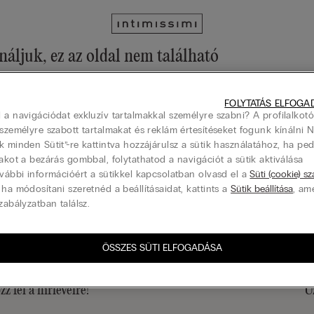
náljuk, ez az oldal nem található
tathatod a böngészést a menün keresztül, vagy visszamehetsz a főold
FOLYTATÁS ELFOGA
Vissza a főoldalra
 a navigációdat exkluzív tartalmakkal személyre szabni? A profilalkotó
 személyre szabott tartalmakat és reklám értesítéseket fogunk kínálni 
k minden Sütit”-re kattintva hozzájárulsz a sütik használatához, ha pe
lakot a bezárás gombbal, folytathatod a navigációt a sütik aktiválása
ovábbi információért a sütikkel kapcsolatban olvasd el a
Süti (cookie) s
Ajándékkártya
 ha módosítani szeretnéd a beállításaidat, kattints a
Sütik beállítása
, am
zabályzatban találsz.
ÖSSZES SÜTI ELFOGADÁSA
zz fel a hírlevélre!
Ü