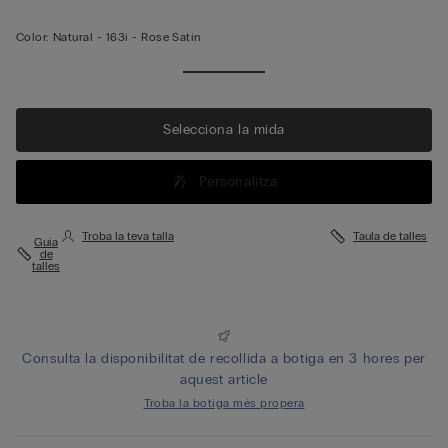
Color:
Natural -
163i - Rose Satin
Selecciona la mida
Personalitza
Troba la teva talla
Taula de talles
Guia
de
talles
Consulta la disponibilitat de recollida a botiga en 3 hores per
aquest article
Troba la botiga més propera