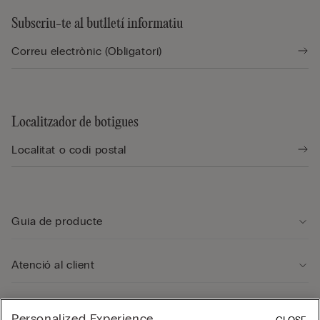
Subscriu-te al butlletí informatiu
Localitzador de botigues
Guia de producte
Atenció al client
Área legal
Personalized Experience