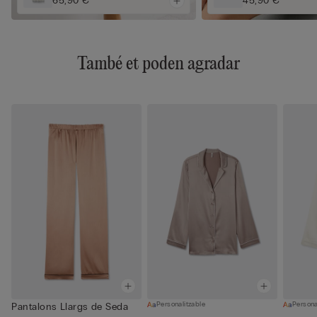
65,90 €
45,90 €
També et poden agradar
Personalitzable
Persona
Pantalons Llargs de Seda