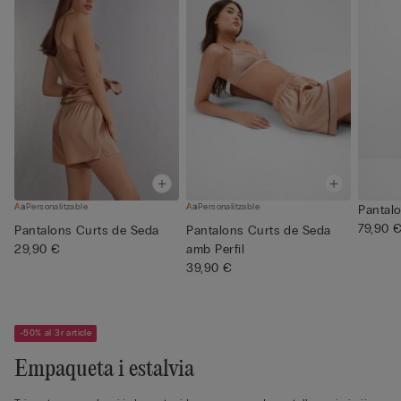
Personalitzable
Personalitzable
Pantal
79,90 
Pantalons Curts de Seda
Pantalons Curts de Seda
29,90 €
amb Perfil
39,90 €
-50% al 3r article
Empaqueta i estalvia