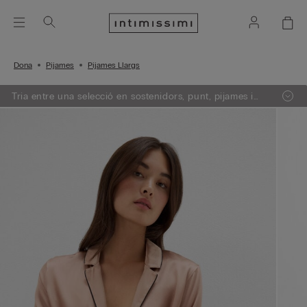
Dona
Pijames
Pijames Llargs
Tria entre una selecció en sostenidors, punt, pijames i
llenceria. Afegeix 3 articles a la teva cistella i obtén un
50% de descompte en el de menor import.