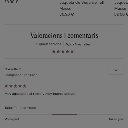
79,90 €
Jaqueta de Seda de Tall
Jaqueta
Masculí
Mascul
89,90 €
89,90 
Valoracions i comentaris
2 qualificacions
5,0
de 5 estrelles
Norvella D
M
Comprador verificat
Qualificació
5
Muy agradable al tacto y muy buena calidad
de
5
Talla
:
Talla correcta
Massa petit
Massa gran