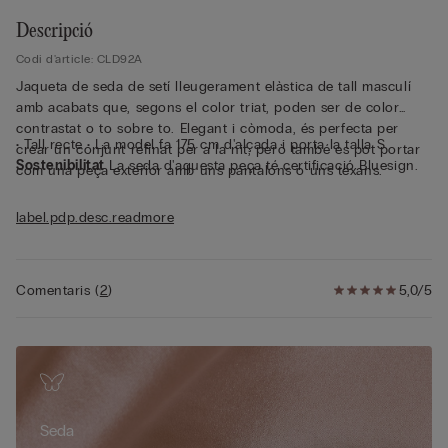
Descripció
Codi d'article: CLD92A
Jaqueta de seda de setí lleugerament elàstica de tall masculí
amb acabats que, segons el color triat, poden ser de color
contrastat o to sobre to. Elegant i còmoda, és perfecta per
• Tall recte • La model fa 175 cm d'alçada i porta la talla S
crear un conjunt refinat per a la nit, però també es pot portar
Sostenibilitat
La seda d'aquesta peça té certificació Bluesign.
com una peça exterior amb uns pantalons o uns texans.
label.pdp.desc.readmore
Comentaris
(
2
)
5,0/5
Seda