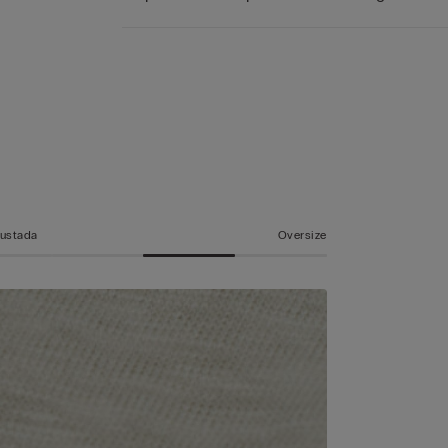
a
justada
Oversize