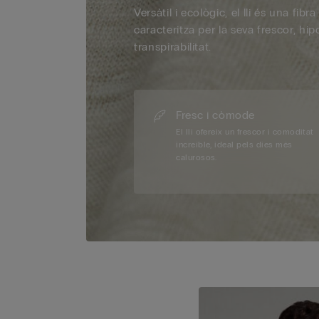
Versàtil i ecològic, el lli és una fibr
caracteritza per la seva frescor, hipo
transpirabilitat.
Fresc i còmode
El lli ofereix un frescor i comoditat
increíble, ideal pels dies més
calurosos.