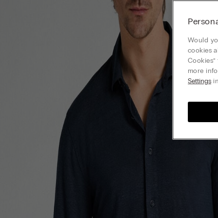
Persona
Would you
cookies a
Cookies” 
more info
Settings
in