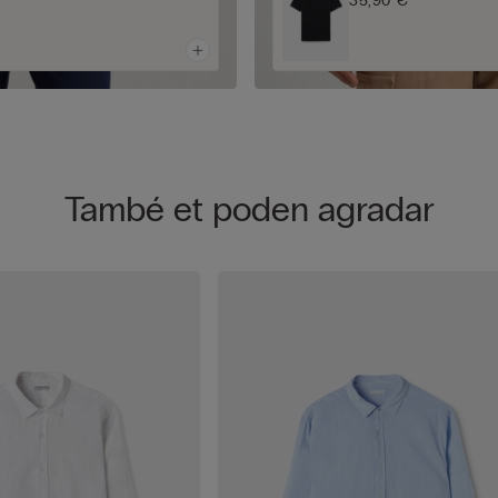
35,90 €
També et poden agradar