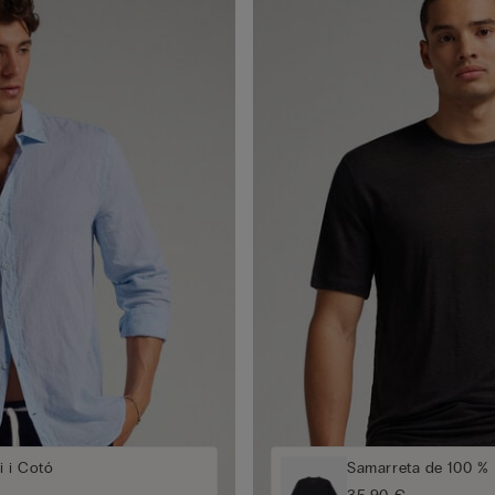
i i Cotó
Samarreta de 100 % L