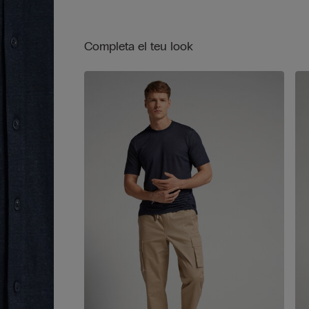
lleugeres o sobre samarretes d'estiu per a un estil
desimbolt, però polit.
Completa el teu look