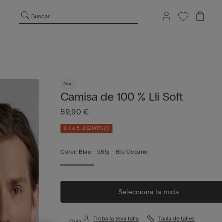
Buscar
Nou
Camisa de 100 % Lli Soft
59,90 €
3+1 o 5+2 GRATIS
Color:
Blau -
585j - Blu Oceano
Selecciona la mida
Troba la teva talla
Taula de talles
Guia