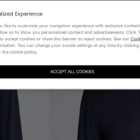
lized Experience
 like to customize your navigation experience with exclusive content?
llow us to show you personalized content and advertisements. Click “
to accept cookies or close this banner to reject cookies. See our
Cook
rmation. You can change your cookie settings at any time by clickin
 the cookie policy.
ACCEPT ALL COOKIES