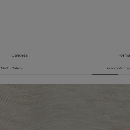
Calidesa
Form
Molt fi
Càlids
Frescos
Molt a