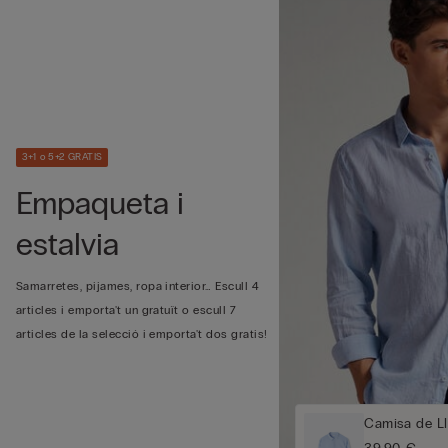
3+1 o 5+2 GRATIS
Empaqueta i
estalvia
Samarretes, pijames, ropa interior… Escull 4
articles i emporta't un gratuït o escull 7
articles de la selecció i emporta't dos gratis!
Camisa de Ll