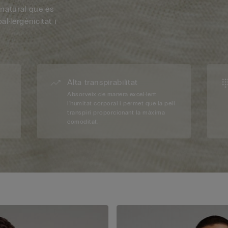
a natural que es
al·lergènicitat i
Alta transpirabilitat
Absorveix de manera excel·lent
l'humitat corporal i permet que la pell
transpiri proporcionant la màxima
comoditat.