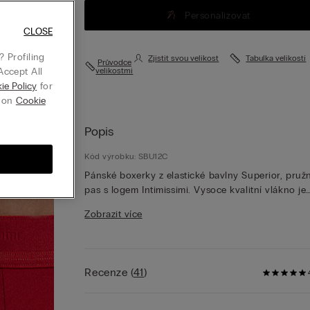
Personalizovat
CLOSE
 Profiling
Zjistit svou velikost
Tabulka velikostí
Průvodce
Accept All
velikostmi
ie Policy
for
g on
Cookie
Popis
Kód výrobku: SBU12C
Pánské boxerky z elastické bavlny Superior, pruž
pas s logem Intimissimi. Vysoce kvalitní vlákno je
neuvěřitelně hebké a prodyšné a vyznačuje se
Zobrazit více
výjimečnou pružností. Struktura tkaniny zaručuje
vynikající odolnost při praní.
Recenze
(
41
)