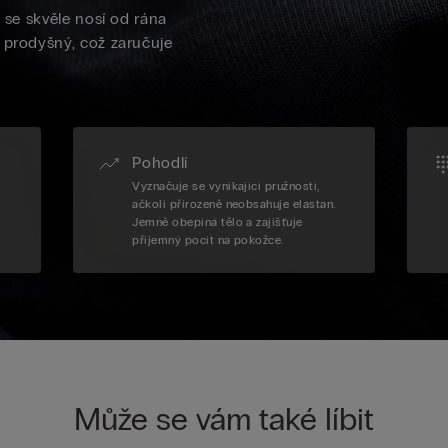
ý se skvěle nosí od rána
 prodyšný, což zaručuje
Pohodlí
Vyznačuje se vynikající pružností,
ačkoli přirozeně neobsahuje elastan.
Jemně obepíná tělo a zajišťuje
příjemný pocit na pokožce.
Může se vám také líbit