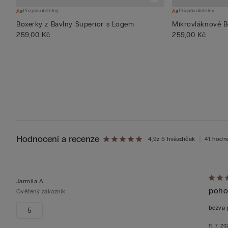
Přizpůsobitelný
Přizpůsobitelný
Boxerky z Bavlny Superior s Logem
Mikrovláknové B
259,00 Kč
259,00 Kč
Hodnocení a recenze
4,9
z 5 hvězdiček
41 hodn
Hodno
Jarmila A
poho
5
Ověřený zákazník
z 5
bezva 
5
11. 7. 2