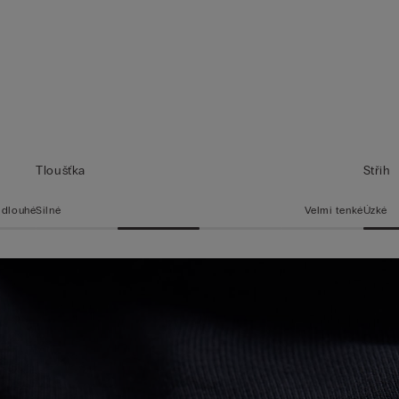
Tloušťka
Střih
 dlouhé
Silné
Velmi tenké
Úzké