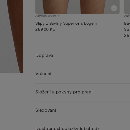
Přizpůsobitelný
P
Slipy z Bavlny Superior s Logem
Ba
259,00 Kč
Su
25
Doprava
Vrácení
Složení a pokyny pro praní
Sledování
Dostupnost položky (obchod)