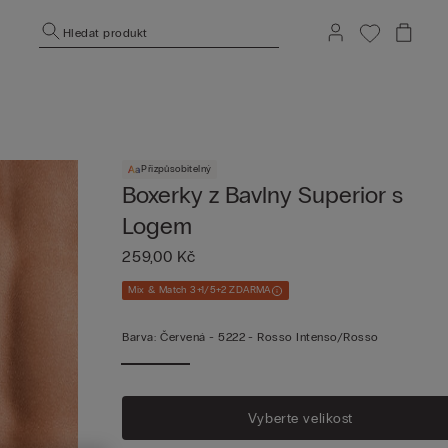
Hledat produkt
Přizpůsobitelný
Boxerky z Bavlny Superior s
Logem
259,00 Kč
Mix & Match 3+1/5+2 ZDARMA
Barva:
Červená -
5222 - Rosso Intenso/rosso
Vyberte velikost