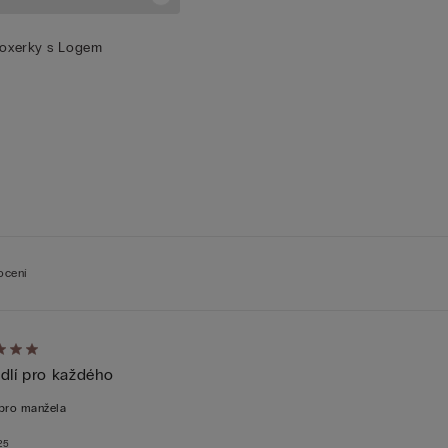
oxerky s Logem
ocení
cení:
dlí pro každého
pro manžela
025