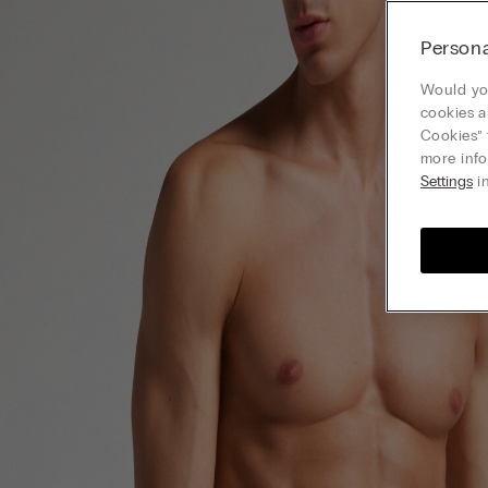
Persona
Would you
cookies a
Cookies” 
more info
Settings
in