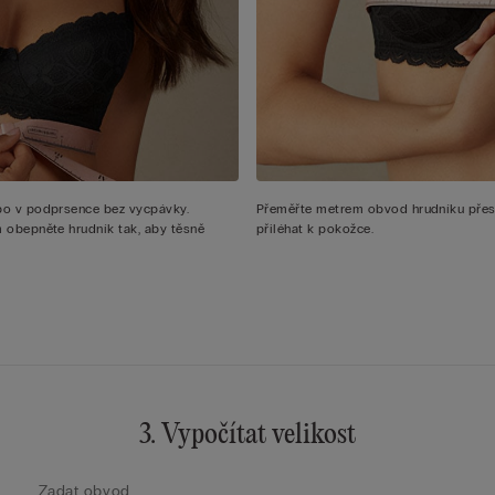
bo v podprsence bez vycpávky.
Přeměřte metrem obvod hrudníku přes 
 obepněte hrudník tak, aby těsně
přiléhat k pokožce.
3. Vypočítat velikost
Zadat obvod