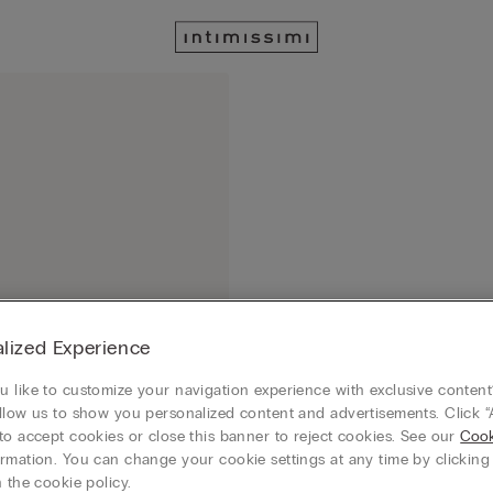
lized Experience
 like to customize your navigation experience with exclusive content?
llow us to show you personalized content and advertisements. Click “
to accept cookies or close this banner to reject cookies. See our
Cook
rmation. You can change your cookie settings at any time by clickin
 the cookie policy.