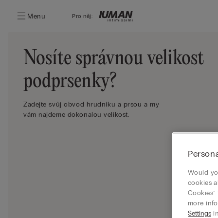
Menu
Pro něj:
Nosíte správnou velikost
podprsenky?
Zadejte svůj obvod hrudníku a prsou a my
vám najdeme dokonalou velikost.
Persona
Would you
cookies a
Cookies” 
more info
Settings
in