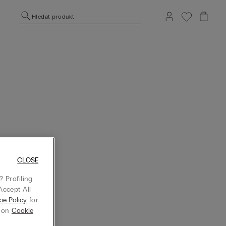
Hledat produkt
CLOSE
 Profiling
Accept All
ie Policy
for
g on
Cookie