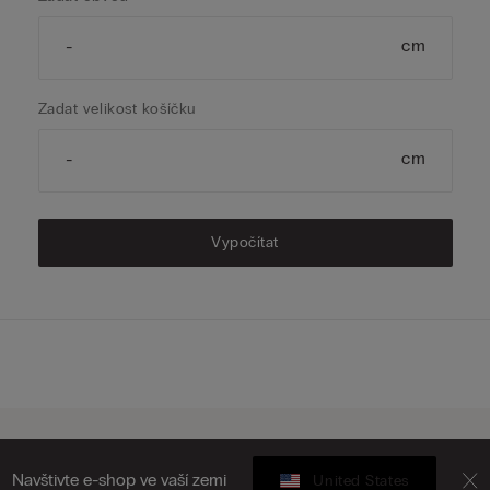
Zadat velikost košíčku
Vypočítat
Potřebujete více informací?
Navštivte e-shop ve vaší zemi
United States
Pro informace ohledně správné velikosti si prohlédněte našeho