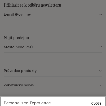
Přihlásit se k odběru newsletteru
Najít prodejnu
Průvodce produkty
Zákaznický servis
Právní oblast
Personalized Experience
CLOSE