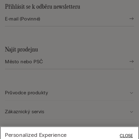
Přihlásit se k odběru newsletteru
Najít prodejnu
Průvodce produkty
Zákaznický servis
Právní oblast
Personalized Experience
CLOSE