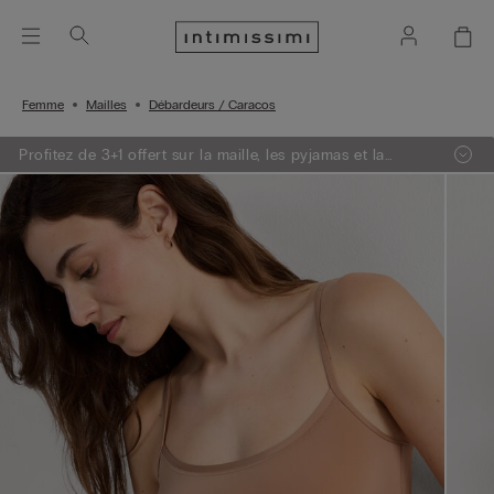
Femme
Mailles
Débardeurs / Caracos
Profitez de 3+1 offert sur la maille, les pyjamas et la
lingerie.