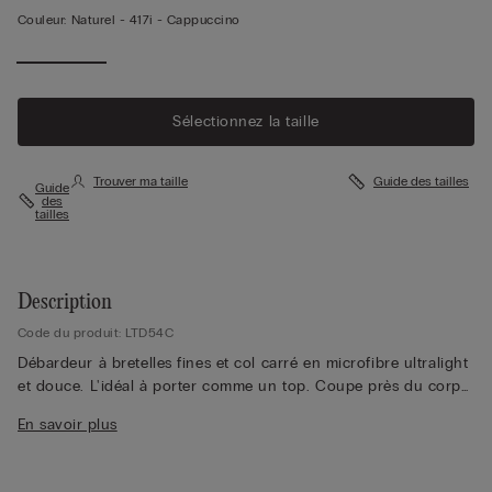
Couleur:
Naturel -
417i - Cappuccino
Sélectionnez la taille
Trouver ma taille
Guide des tailles
Guide
des
tailles
Description
Code du produit: LTD54C
Débardeur à bretelles fines et col carré en microfibre ultralight
et douce. L'idéal à porter comme un top. Coupe près du corps.
La mannequin mesure 1,75 m et porte une taille S.
En savoir plus
La microfibre Intimissimi est tout simplement unique pour ses
nombreuses vertus qui la caractérisent : elle a un toucher très