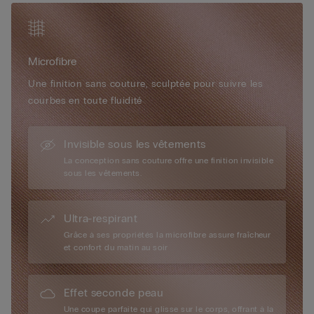
doux et ultrafin, est enveloppante et soyeuse, presque
impalpable, procurant un effet « seconde peau ». Imperceptible
au porté, elle est idéale pour toutes les femmes, tous les jours
et en toute occasion.
Microfibre
Une finition sans couture, sculptée pour suivre les
courbes en toute fluidité
Invisible sous les vêtements
La conception sans couture offre une finition invisible
sous les vêtements.
Ultra-respirant
Grâce à ses propriétés la microfibre assure fraîcheur
et confort du matin au soir
Effet seconde peau
Une coupe parfaite qui glisse sur le corps, offrant à la