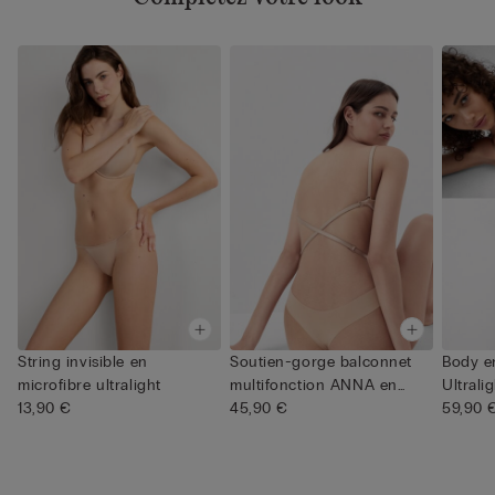
String invisible en
Soutien-gorge balconnet
Body e
microfibre ultralight
multifonction ANNA en
Ultral
13,90 €
micr...
45,90 €
59,90 