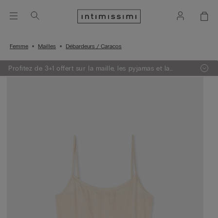
Femme
Mailles
Débardeurs / Caracos
Profitez de 3+1 offert sur la maille, les pyjamas et la
lingerie.