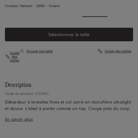
Couleur:
Naturel -
2280 - Cream
Sélectionnez la taille
Trouver ma taille
Guide des tailles
Guide
des
tailles
Description
Code du produit: LTD54C
Débardeur à bretelles fines et col carré en microfibre ultralight
et douce. L'idéal à porter comme un top. Coupe près du corps.
La mannequin mesure 1,75 m et porte une taille S.
En savoir plus
La microfibre Intimissimi est tout simplement unique pour ses
nombreuses vertus qui la caractérisent : elle a un toucher très