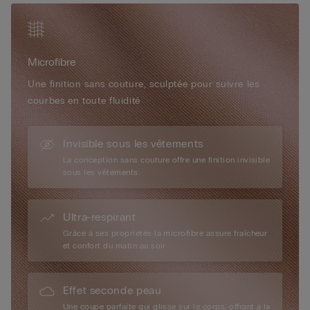
doux et ultrafin, est enveloppante et soyeuse, presque
impalpable, procurant un effet « seconde peau ». Imperceptible
au porté, elle est idéale pour toutes les femmes, tous les jours
et en toute occasion.
Microfibre
Une finition sans couture, sculptée pour suivre les
courbes en toute fluidité
Invisible sous les vêtements
La conception sans couture offre une finition invisible
sous les vêtements.
Ultra-respirant
Grâce à ses propriétés la microfibre assure fraîcheur
et confort du matin au soir
Effet seconde peau
Une coupe parfaite qui glisse sur le corps, offrant à la