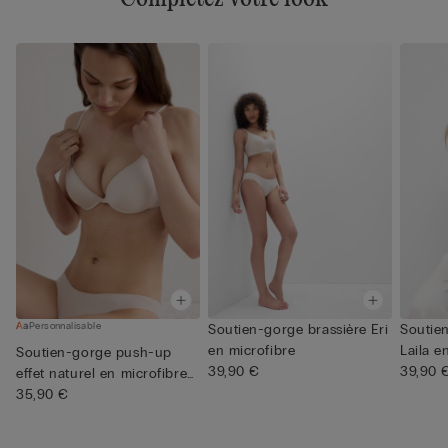
Personnalisable
Soutien-gorge brassière Eri
Soutie
en microfibre
Laila e
Soutien-gorge push-up
39,90 €
39,90 
effet naturel en microfibre
...
35,90 €