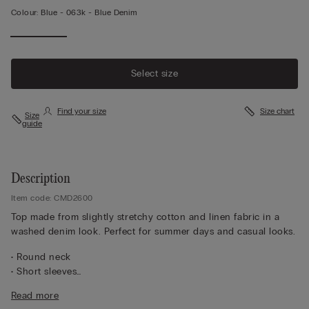
Colour:
Blue -
063k - Blue Denim
Select size
Find your size
Size chart
Size
guide
Description
Item code: CMD2600
Top made from slightly stretchy cotton and linen fabric in a
washed denim look. Perfect for summer days and casual looks.
• Round neck
• Short sleeves
• Enveloping fit
Read more
• The model is 175 cm tall and wearing a size S