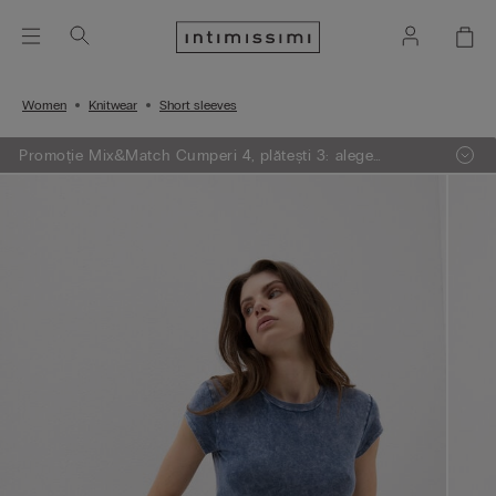
Women
Knitwear
Short sleeves
Promoție Mix&Match Cumperi 4, plătești 3: alege
articolele preferate din tricotaje, pijamale și furouri,
adaugă 4 în coșul de cumpărături și plătești doar 3.