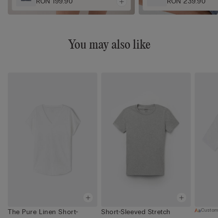
RON 199.90
RON 239.90
You may also like
Custom
The Pure Linen Short-
Short-Sleeved Stretch