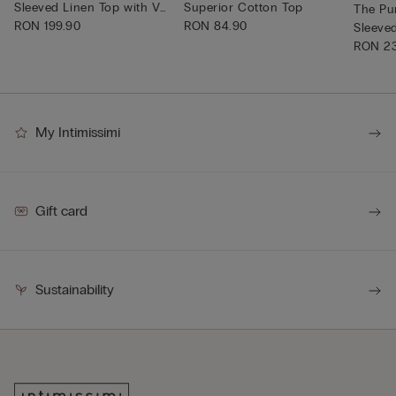
Sleeved Linen Top with V
Superior Cotton Top
The Pu
Neck
RON 199.90
RON 84.90
Sleeve
Shi...
RON 23
My Intimissimi
Gift card
Sustainability