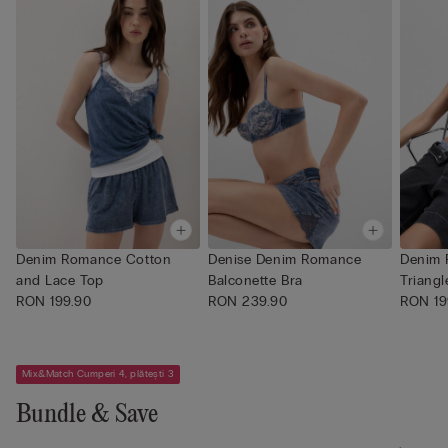
Denim Romance Cotton
Denise Denim Romance
Denim
and Lace Top
Balconette Bra
Triangl
RON 199.90
RON 239.90
RON 19
Mix&Match Cumperi 4, plătești 3
Bundle & Save