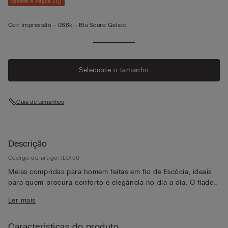
Escolha 6 Pague 3
Cor:
Impressão -
086k - Blu Scuro Gelato
Selecione o tamanho
Guia de tamanhos
Descrição
Código do artigo: IL0150
Meias compridas para homem feitas em fio de Escócia, ideais
para quem procura conforto e elegância no dia a dia. O fiado
leve e naturalmente respirável garante uma agradável
Ler mais
sensação de frescura durante todo o dia.
Características do produto