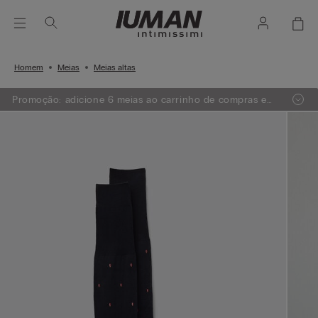
Homem
Meias
Meias altas
Promoção: adicione 6 meias ao carrinho de compras e
receba GRÁTIS as 3 meias de menor valor.