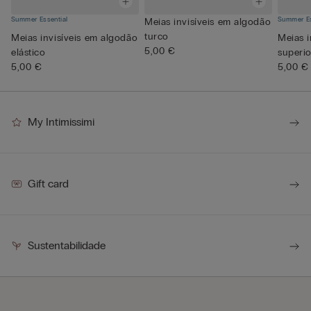
Summer Essential
Summer Es
Meias invisíveis em algodão
turco
Meias invisíveis em algodão
Meias i
5,00 €
elástico
superio
5,00 €
5,00 €
My Intimissimi
Gift card
Sustentabilidade