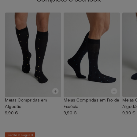
Meias Compridas em
Meias Compridas em Fio de
Meias 
Algodão
Escócia
Algodã
9,90 €
9,90 €
9,90 €
Escolha 6 Pague 3