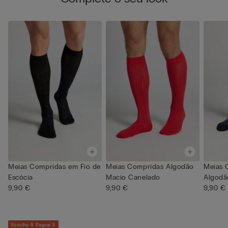
Meias Compridas em Fio de
Meias Compridas Algodão
Meias 
Escócia
Macio Canelado
Algodã
9,90 €
9,90 €
Canelad
9,90 €
Escolha 6 Pague 3