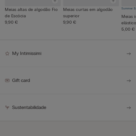
Summer Es
Meias altas de algodão Fio
Meias curtas em algodão
de Escócia
superior
Meias i
9,90 €
9,90 €
elástic
5,00 €
My Intimissimi
Gift card
Sustentabilidade