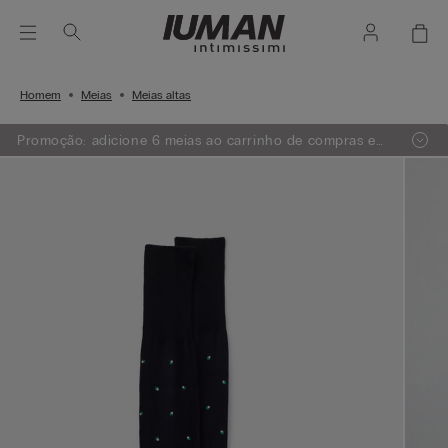
Homem
Meias
Meias altas
Promoção: adicione 6 meias ao carrinho de compras e
receba GRÁTIS as 3 meias de menor valor.