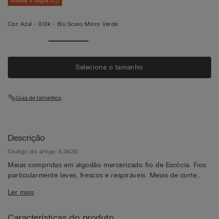
Escolha 6 Pague 3
Cor:
Azul -
013k - Blu Scuro Micro Verde
Selecione o tamanho
Guia de tamanhos
Descrição
Código do artigo: IL0630
Meias compridas em algodão mercerizado fio de Escócia. Fios
particularmente leves, frescos e respiráveis. Meias de corte
clássico.
Ler mais
Características do produto