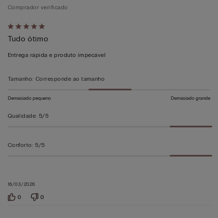
Comprador verificado
Atribuiu
Tudo ótimo
5
em
Entrega rápida e produto impecável
5
Tamanho
:
Corresponde ao tamanho
Demasiado pequeno
Demasiado grande
Qualidade
:
5/5
Conforto
:
5/5
16/03/2026
0
0