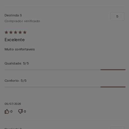
Deolinda S
5
Comprador verificado
Atribuiu
Excelente
5
em
Muito confortaveis
5
Qualidade
:
5/5
Conforto
:
5/5
05/07/2026
0
0