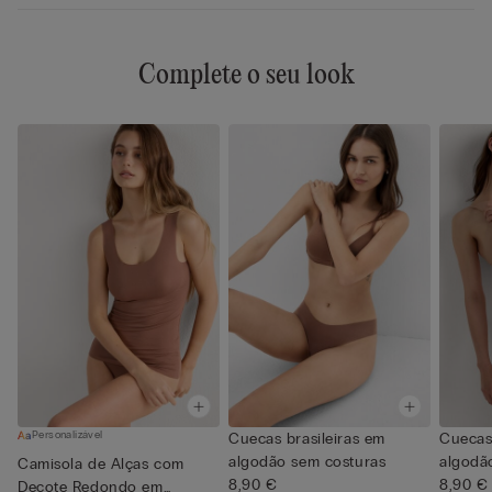
Complete o seu look
Personalizável
Cuecas brasileiras em
Cuecas 
algodão sem costuras
algodã
Camisola de Alças com
8,90 €
8,90 €
Decote Redondo em