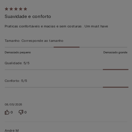
Atribuiu
Suavidade e conforto
5
em
Praticas confortáveis e macias e sem costuras . Um must have
5
Tamanho
:
Corresponde ao tamanho
Demasiado pequeno
Demasiado grande
Qualidade
:
5/5
Conforto
:
5/5
08/05/2026
0
0
André M