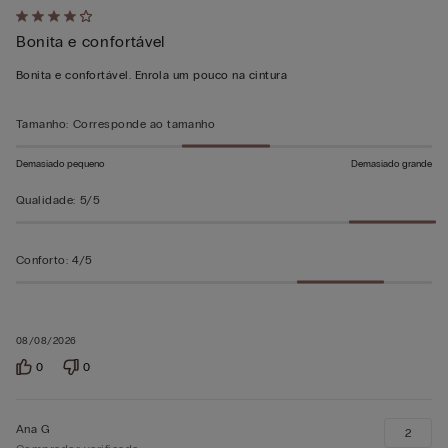
Atribuiu
Bonita e confortável
4
em
Bonita e confortável. Enrola um pouco na cintura
5
Tamanho
:
Corresponde ao tamanho
Demasiado pequeno
Demasiado grande
Qualidade
:
5/5
Conforto
:
4/5
08/08/2026
0
0
Ana G
2