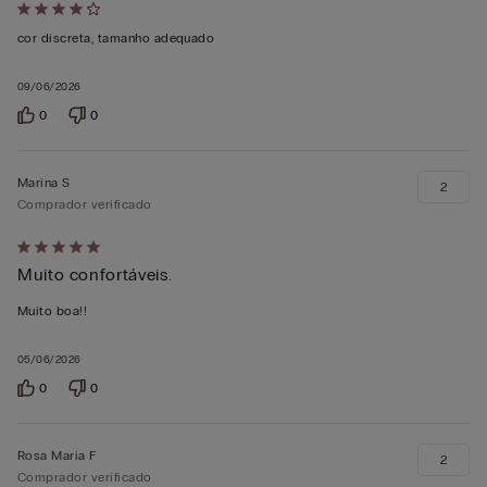
Atribuiu
4
cor discreta, tamanho adequado
em
09/06/2026
5
0
0
Marina S
2
Comprador verificado
Atribuiu
Muito confortáveis.
5
em
Muito boa!!
5
05/06/2026
0
0
Rosa Maria F
2
Comprador verificado