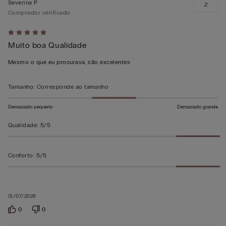
Severina P
2
Comprador verificado
Atribuiu
Muito boa Qualidade
5
em
Mesmo o que eu procurava, são excelentes
5
Tamanho
:
Corresponde ao tamanho
Demasiado pequeno
Demasiado grande
Qualidade
:
5/5
Conforto
:
5/5
13/07/2026
0
0