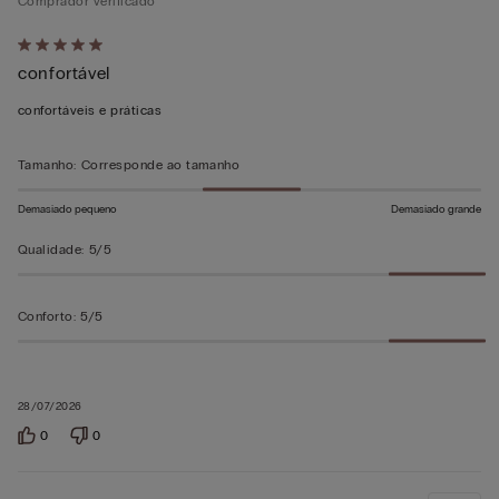
Comprador verificado
Atribuiu
confortável
5
em
confortáveis e práticas
5
Tamanho
:
Corresponde ao tamanho
Demasiado pequeno
Demasiado grande
Qualidade
:
5/5
Conforto
:
5/5
28/07/2026
0
0