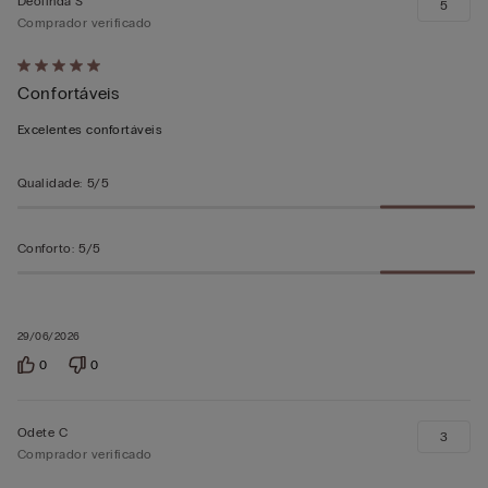
Deolinda S
5
Comprador verificado
Atribuiu
Confortáveis
5
em
Excelentes confortáveis
5
Qualidade
:
5/5
Conforto
:
5/5
29/06/2026
0
0
Odete C
3
Comprador verificado