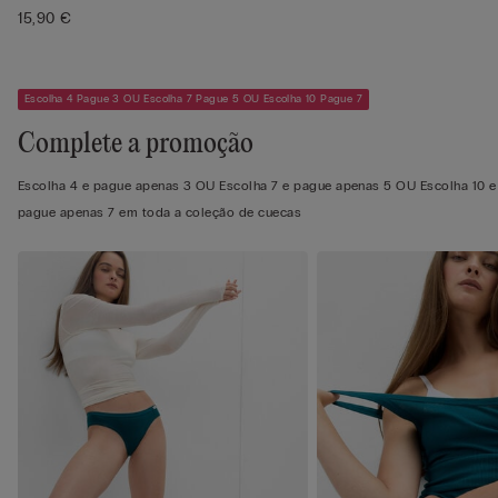
Algodão se...
15,90 €
Escolha 4 Pague 3 OU Escolha 7 Pague 5 OU Escolha 10 Pague 7
Complete a promoção
Escolha 4 e pague apenas 3 OU Escolha 7 e pague apenas 5 OU Escolha 10 e
pague apenas 7 em toda a coleção de cuecas