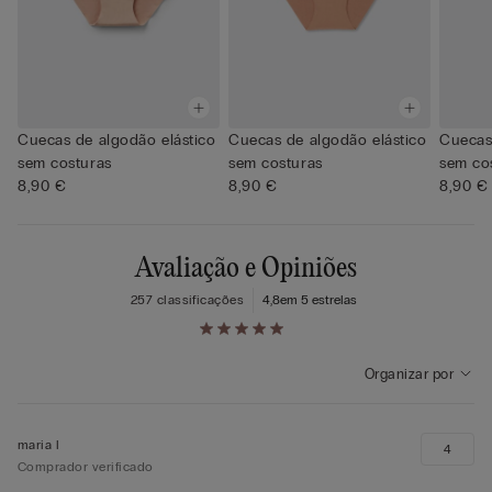
Cuecas de algodão elástico
Cuecas de algodão elástico
Cuecas
sem costuras
sem costuras
sem co
8,90 €
8,90 €
8,90 €
Avaliação e Opiniões
257 classificações
4,8
em 5 estrelas
Organizar por
maria l
4
Comprador verificado