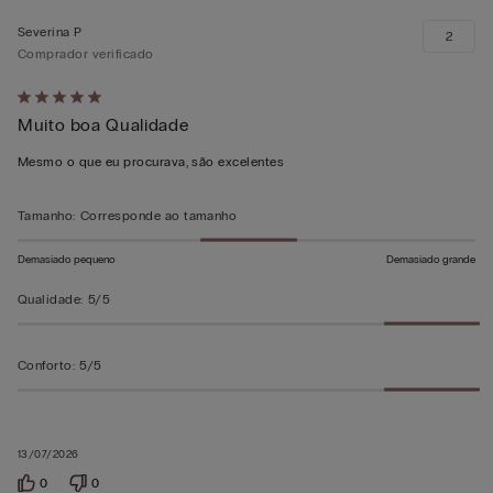
Severina P
2
Comprador verificado
Atribuiu
Muito boa Qualidade
5
em
Mesmo o que eu procurava, são excelentes
5
Tamanho
:
Corresponde ao tamanho
Demasiado pequeno
Demasiado grande
Qualidade
:
5/5
Conforto
:
5/5
13/07/2026
0
0