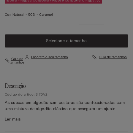
Escolha 4 Pague 3 OU Escolha 7 Pague 5 OU Escolha 10 Pague 7
Cor:
Natural -
502i - Caramel
Ver mais
Selecione o tamanho
Encontre o seu tamanho
Guia de tamanhos
Guia de
tamanhos
Descrição
Código do artigo: SI70V2
As cuecas em algodão sem costuras são confeccionadas com
uma mistura de algodão elástico que assegura um ajuste
confortável e adaptável à silhueta feminina. Este modelo é
Ler mais
projetado para oferecer liberdade de movimentos, e ficar
invisível sob conjuntos justos, combinando conforto e