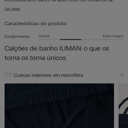
praticidade tanto dentro de água como nos momentos de
• Bolso traseiro com fecho magnético
lazer. O corte foi pensado para garantir liberdade de
Ler mais
• Saca-rolhas em metal
movimentos, enquanto o cordão regulável na cintura garante
• Aberturas traseiras
um ajuste personalizável, adaptando-se na perfeição ao corpo.
• Logótipo traseiro
Características do produto
No interior, apresenta um confortável forro em forma de
• Racha lateral para maior liberdade de movimentos
cuecas em microfibra macia na mesma tonalidade da peça,
• Comprimento médio
concebidas para garantir apoio e conforto tanto dentro de
Curtos
Extra longos
Comprimento
• Corte regular
água como nos momentos de lazer fora desta. A cintura pode
Calções de banho IUMAN: o que os
• O modelo mede 1,85 m de altura e veste o tamanho L
ser ajustada graças ao cordão que permite um ajuste estável e
confortável, enquanto a prática abertura lateral permite
torna os torna únicos
prender as chaves ou o saca-rolhas original em metal incluído,
um pormenor funcional e distinto. Versáteis e modernos, estes
calções de banho para homem podem ser usados como
Cuecas interiores em microfibra
calções de banho, mas também como calções de verão nos
momentos de lazer. Os calções podem ser dobrados no interior
do bolso traseiro, ficam assim mais pequenos e podem ser
facilmente transportados.