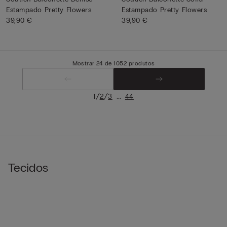
Estampado Pretty Flowers
Estampado Pretty Flowers
39,90 €
39,90 €
Mostrar 24 de 1052 produtos
/
/
...
1
2
3
44
Tecidos