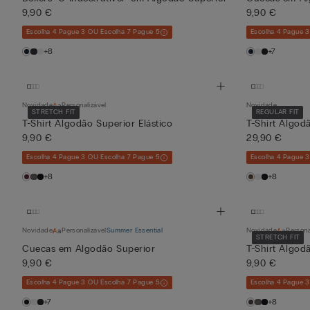
9,90 €
9,90 €
Escolha 4 Pague 3 OU Escolha 7 Pague 5
Escolha 4 Pague 
+8
+7
Novidade
Personalizável
Novidade
STRETCH FIT
REGULAR FIT
T-Shirt Algodão Superior Elástico
T-Shirt Algod
9,90 €
29,90 €
Escolha 4 Pague 3 OU Escolha 7 Pague 5
Escolha 4 Pague 
+8
+8
Novidade
Personalizável
Summer Essential
Novidade
Persona
STRETCH FIT
Cuecas em Algodão Superior
T-Shirt Algod
9,90 €
9,90 €
Escolha 4 Pague 3 OU Escolha 7 Pague 5
Escolha 4 Pague 
+7
+8