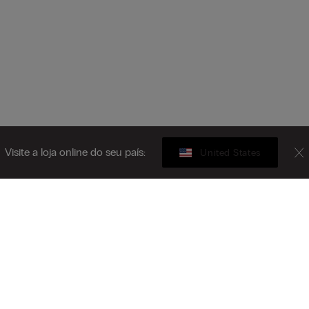
Visite a loja online do seu país:
United States
Gift card