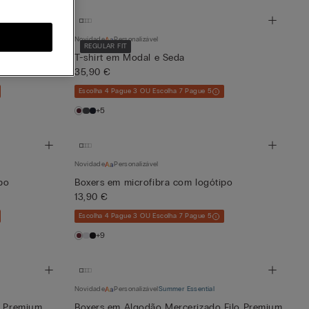
Novidade
Personalizável
REGULAR FIT
 Soft Silk
T-shirt em Modal e Seda
35,90 €
Escolha 4 Pague 3 OU Escolha 7 Pague 5
+5
Novidade
Personalizável
po
Boxers em microfibra com logótipo
13,90 €
Escolha 4 Pague 3 OU Escolha 7 Pague 5
+9
Novidade
Personalizável
Summer Essential
o Premium
Boxers em Algodão Mercerizado Filo Premium