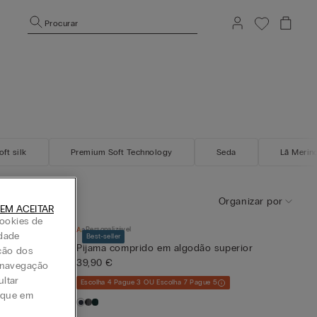
Procurar
oft silk
Premium Soft Technology
Seda
Lã Merin
Organizar por
EM ACEITAR
ookies de
Personalizável
idade
Best-seller
r
Pijama comprido em algodão superior
ção dos
39,90 €
a navegação
ultar
Escolha 4 Pague 3 OU Escolha 7 Pague 5
lique em