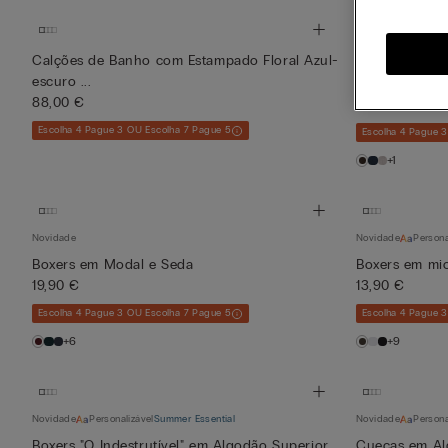
100% Linho
Calções de Banho com Estampado Floral Azul-
escuro ...
Calções de B
88,00 €
88,00 €
Escolha 4 Pague 3 OU Escolha 7 Pague 5
Escolha 4 Pague 
+1
Novidade
Novidade
Persona
Boxers em Modal e Seda
Boxers em mic
19,90 €
13,90 €
Escolha 4 Pague 3 OU Escolha 7 Pague 5
Escolha 4 Pague 
+6
+9
Novidade
Personalizável
Summer Essential
Novidade
Persona
Boxers "O Indestrutível" em Algodão Superior
Cuecas em Al