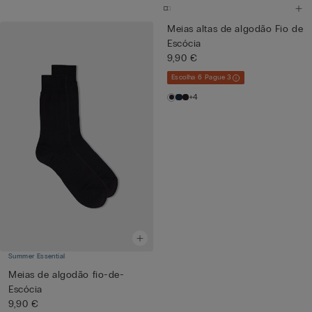
Meias altas de algodão Fio de
Escócia
9,90 €
Escolha 6 Pague 3
+4
Summer Essential
Meias de algodão fio-de-
Escócia
9,90 €