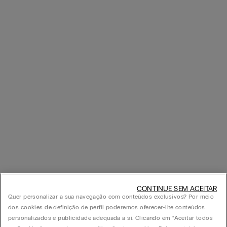
CONTINUE SEM ACEITAR
Quer personalizar a sua navegação com conteúdos exclusivos? Por meio
dos cookies de definição de perfil poderemos oferecer-lhe conteúdos
personalizados e publicidade adequada a si. Clicando em “Aceitar todos