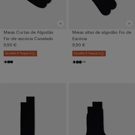
Meias Curtas de Algodão
Meias altas de algodão Fio de
Fio-de-escócia Canelado
Escócia
9,90 €
9,90 €
Escolha 6 Pague 3
Escolha 6 Pague 3
+4