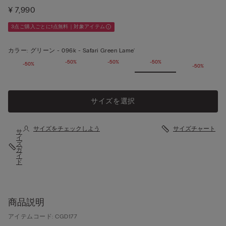
¥ 7,990
3点ご購入ごとに1点無料｜対象アイテム
カラー:
グリーン -
096k - Safari Green Lame'
-50%
-50%
-50%
-50%
-50%
-50%
閉じる
サイズを選択
サイズをチェックしよう
サイズチャート
サ
イ
ズ
ガ
イ
ド
商品説明
アイテムコード: CGD177