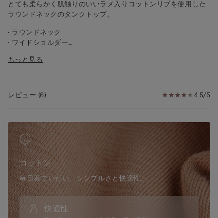
とても柔らかく肌触りのいいラメ入りコットンリブを使用した
ラウンドネックのタンクトップ。
• ラウンドネック
• ワイドショルダー
• タイトフィット
もっと見る
• モデル身長：175cm、Sサイズを着用
レビュー
(
6
)
4.5/5
コットン
毎日着ていたい、シンプルさと快適性。
快適性