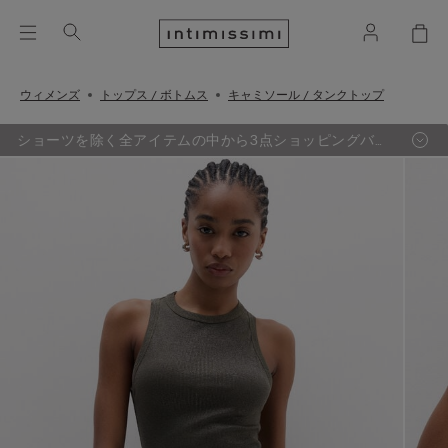
ウィメンズ
トップス / ボトムス
キャミソール / タンクトップ
ショーツを除く全アイテムの中から3点ショッピングバッ
グ追加するごとに、最も定価の低い1点が無料に。（セー
ル品対象外）