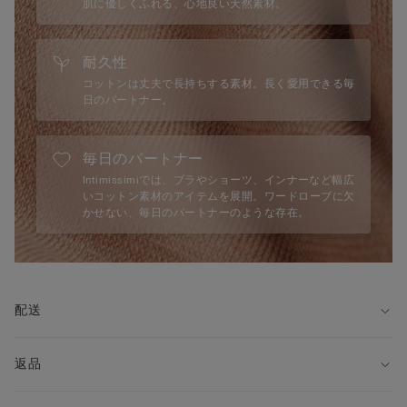
肌に優しくふれる、心地良い天然素材。
耐久性
コットンは丈夫で長持ちする素材。長く愛用できる毎
日のパートナー。
毎日のパートナー
Intimissimiでは、ブラやショーツ、インナーなど幅広
いコットン素材のアイテムを展開。ワードローブに欠
かせない、毎日のパートナーのような存在。
配送
返品