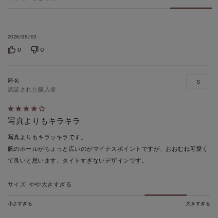
2026/08/03
0
0
S
認証された購入者
5
写真よりもキラキラ
段
階
写真よりもキラッキラです。
の
腕のホールがちょっと広いのがマイナスポイントですが、おおむね可愛く
う
て良いと思います。タイトすぎないデザインです。
ち
4
サイズ
:
やや大きすぎる
の
評
小さすぎる
大きすぎる
価