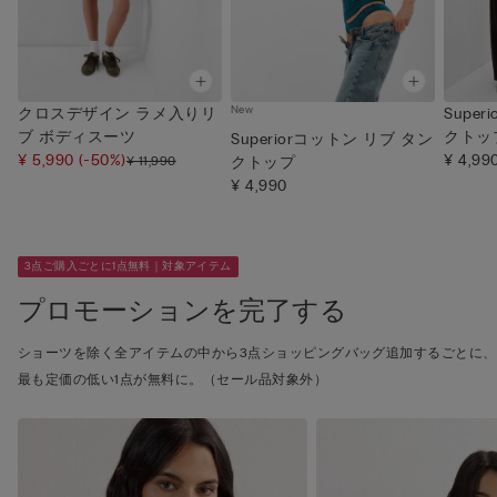
New
クロスデザイン ラメ入りリ
Supe
ブ ボディスーツ
クトッ
Superiorコットン リブ タン
¥ 5,990
(-50%)
¥ 4,99
¥ 11,990
クトップ
¥ 4,990
3点ご購入ごとに1点無料｜対象アイテム
プロモーションを完了する
ショーツを除く全アイテムの中から3点ショッピングバッグ追加するごとに、
最も定価の低い1点が無料に。（セール品対象外）