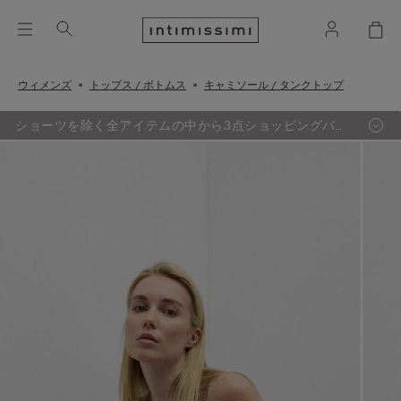
ウィメンズ
トップス / ボトムス
キャミソール / タンクトップ
ショーツを除く全アイテムの中から3点ショッピングバッ
グ追加するごとに、最も定価の低い1点が無料に。（セー
ル品対象外）