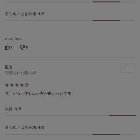
着心地・はき心地
:
4/5
2026/05/01
0
0
L
認証された購入者
5
段
首元がもう少し広い方が良かったです。
階
の
品質
:
5/5
う
ち
着心地・はき心地
:
4/5
4
の