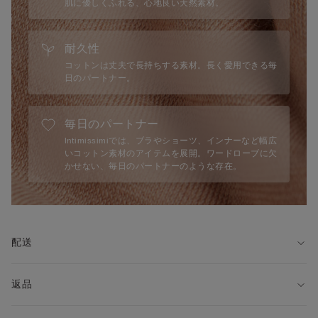
肌に優しくふれる、心地良い天然素材。
耐久性
コットンは丈夫で長持ちする素材。長く愛用できる毎
日のパートナー。
毎日のパートナー
Intimissimiでは、ブラやショーツ、インナーなど幅広
いコットン素材のアイテムを展開。ワードローブに欠
かせない、毎日のパートナーのような存在。
配送
返品