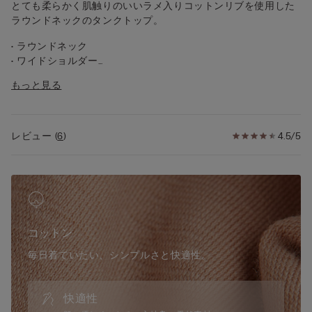
とても柔らかく肌触りのいいラメ入りコットンリブを使用した
ラウンドネックのタンクトップ。
• ラウンドネック
• ワイドショルダー
• タイトフィット
もっと見る
• モデル身長：175cm、Sサイズを着用
レビュー
(
6
)
4.5/5
コットン
毎日着ていたい、シンプルさと快適性。
快適性