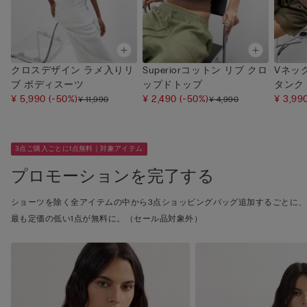
クロスデザイン ラメ入りリ
Superiorコットン リブ クロ
Vネッ
ブ ボディスーツ
ップドトップ
タンク
¥ 5,990
(-50%)
¥ 2,490
(-50%)
¥ 3,99
¥ 11,990
¥ 4,990
3点ご購入ごとに1点無料｜対象アイテム
プロモーションを完了する
ショーツを除く全アイテムの中から3点ショッピングバッグ追加するごとに、
最も定価の低い1点が無料に。（セール品対象外）