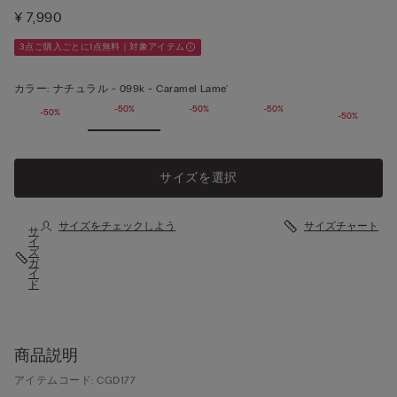
¥ 7,990
3点ご購入ごとに1点無料｜対象アイテム
カラー:
ナチュラル -
099k - Caramel Lame'
-50%
-50%
-50%
-50%
-50%
-50%
閉じる
サイズを選択
サイズをチェックしよう
サイズチャート
サ
イ
ズ
ガ
イ
ド
商品説明
アイテムコード: CGD177