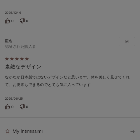
評
価
2025/12/16
0
0
M
認証された購入者
5
素敵なデザイン
段
階
なかなか日本製ではないデザインだと思います。体を美しく見せてくれ
の
て、お洗濯もできるのでとても気に入っています
う
ち
2025/06/25
5
0
0
の
評
価
My Intimissimi