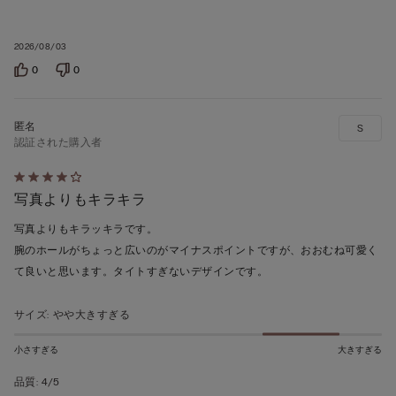
2026/08/03
0
0
S
認証された購入者
5
写真よりもキラキラ
段
階
写真よりもキラッキラです。
の
腕のホールがちょっと広いのがマイナスポイントですが、おおむね可愛く
う
て良いと思います。タイトすぎないデザインです。
ち
4
サイズ
:
やや大きすぎる
の
評
小さすぎる
大きすぎる
価
品質
:
4/5