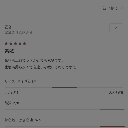
並べ替え
S
認証された購入者
5
素敵
段
階
色味も上品でラメがとても素敵です。
の
生地も柔らかくて色違いが欲しくなりますね
う
ち
サイズ
:
サイズどおり
5
の
小さすぎる
大きすぎる
評
品質
:
5/5
価
着心地・はき心地
:
5/5