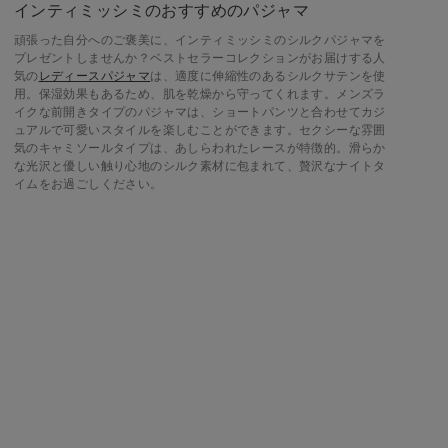
インティミッシミのおすすめのパジャマ
頑張った自分へのご褒美に、インティミッシミのシルクパジャマを
プレゼントしませんか？ベストセラーコレクションがお届けする人
気の
レディースパジャマ
は、適度に伸縮性のあるシルクサテンを使
用。保湿効果もあるため、肌を乾燥から守ってくれます。メンズラ
イクな前開きタイプのパジャマは、ショートパンツと合わせてカジ
ュアルで可愛いスタイルを楽しむことができます。セクシーな雰囲
気のキャミソールタイプは、あしらわれたレースが特徴的。滑らか
な光沢と優しい触り心地のシルク素材に包まれて、贅沢なナイトタ
イムをお過ごしください。