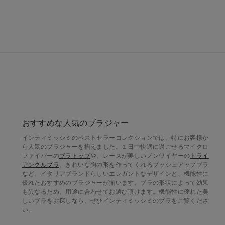
おすすめな人気のブラジャー
インティミッシミのベストセラーコレクションでは、特にお客様か
ら人気のブラジャーを揃えました。１日中快適に過ごせるマイクロ
ファイバーの
ブラトップ
や、レースが美しいノンワイヤーの
トライ
アングルブラ
、きれいな胸の形を作ってくれるプッシュアップブラ
など、イタリアブランドらしいエレガントなデザインと、機能性に
優れたおすすめのブラジャーが揃います。ブラの形状によって効果
も異なるため、用途に合わせてお選び頂けます。機能性に優れた美
しいブラをお探しなら、ぜひインティミッシミのブラをご覧くださ
い。