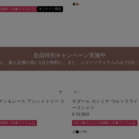
1点無料｜対象アイテム
オンライン限定
全品特別キャンペーン実施中
に、最も定価の低い1点が無料に。また、ショーツアイテムのみで3点
テン＆レース アシンメトリー ス
モダール カシミヤ ウルトラライ
ースシャツ
¥ 10,990
1点無料｜対象アイテム
3点ご購入ごとに1点無料｜対象アイテム
+16