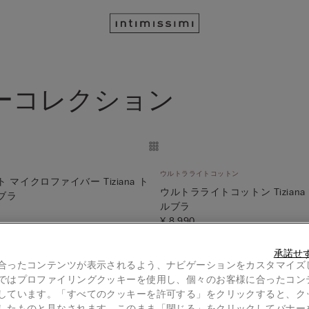
ーコレクション
ウルトラライトコットン
マイクロファイバー Tiziana ト
ウルトラライトコットン Tizian
ブラ
ルブラ
¥ 8,990
1点無料｜対象アイテム
3点ご購入ごとに1点無料｜対象アイテム
承諾せ
合ったコンテンツが表示されるよう、ナビゲーションをカスタマイズ
ではプロファイリングクッキーを使用し、個々のお客様に合ったコン
しています。「すべてのクッキーを許可する」をクリックすると、ク
したものと見なされます。このまま「閉じる」をクリックしてバナー