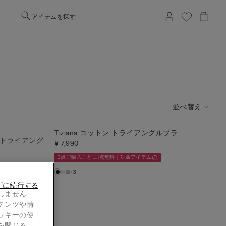
アイテムを探す
並べ替え
Tiziana コットン トライアングルブラ
a トライアング
¥ 7,990
3点ご購入ごとに1点無料｜対象アイテム
+3
オンライン限定
ずに続行する
しません
テンツや情
ッキーの使
を閉じる