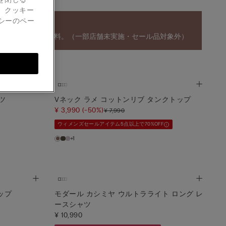
。クッキー
シーのペー
ご購入ごとに1点無料。（一部店舗未実施・セール品対象外）
ツ
Vネック ラメ コットンリブ タンクトップ
¥ 3,990
(-50%)
¥ 7,990
ウィメンズセールアイテム5点以上で70%OFF
+1
ップ
モダール カシミヤ ウルトラライト ロング レ
ースシャツ
¥ 10,990