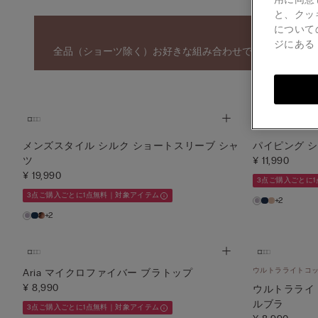
と、クッ
について
ジにあ
全品（ショーツ除く）お好きな組み合わせで3点ご購入ごと
メンズスタイル シルク ショートスリーブ シャ
パイピング 
ツ
¥ 11,990
¥ 19,990
3点ご購入ごとに
3点ご購入ごとに1点無料｜対象アイテム
+2
+2
ウルトラライトコ
Aria マイクロファイバー ブラトップ
¥ 8,990
ウルトラライト
ルブラ
3点ご購入ごとに1点無料｜対象アイテム