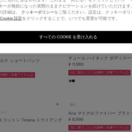
キーが無効になった状態のままナビゲーションを続けていただけます
の詳細は、
クッキーポリシー
をご覧ください。設定は、クッキーポリ
全品特別キャンペーン実施中
る
Cookie 設定
をクリックすることで、いつでも変更が可能です。
に、最も定価の低い1点が無料に。また、ショーツアイテムのみで3点
すべての COOKIE を受け入れる
チュール ハイネック ボディスー
シルク ショートパンツ
¥ 11,990
3点ご購入ごとに1点無料｜対象アイテム
1点無料｜対象アイテム
ットン
Aria マイクロファイバー ブラト
¥ 8,990
コットン Tiziana トライアング
3点ご購入ごとに1点無料｜対象アイテム