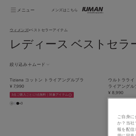
メニュー
メンズはこちら
ウィメンズ
ベストセラーアイテム
レディース ベストセラ
絞り込み
ムード
Tiziana コットン トライアングルブラ
ウルトラライト 
¥ 7,990
ライアングル
¥ 8,990
3点ご購入ごとに1点無料｜対象アイテム
3点ご購入ごとに
+3
ご自身に
か？当社
報を配信
用に同意