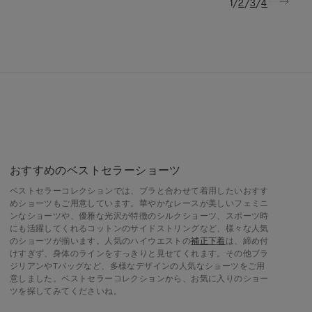
/
/
/
1
2
3
4
おすすめのベストセラーショーツ
ベストセラーコレクションでは、ブラと合わせて着用したいおすす
めショーツもご用意しています。華やかなレースが美しいフェミニ
ンなショーツや、優雅な光沢が特徴のシルクショーツ、スポーツ時
にも活躍してくれるコットンのサイドストリングなど、様々な人気
のショーツが揃います。人気のハイウエストの
補正下着
は、締め付
けすぎず、身体のラインをすっきりと見せてくれます。その他ブラ
ジリアンやTバッグなど、多様なデザインの人気なショーツをご用
意しました。ベストセラーコレクションから、お気に入りのショー
ツを探してみてくださいね。