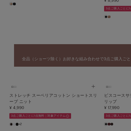
¥ 8,990
3点ご購入ごとに
全品（ショーツ除く）お好きな組み合わせで3点ご購入ごと
ストレッチ スーペリアコットン ショートスリ
ビスコースサ
ーブ ニット
リップ
¥ 4,990
¥ 17,990
3点ご購入ごとに1点無料｜対象アイテム
3点ご購入ごとに
+2