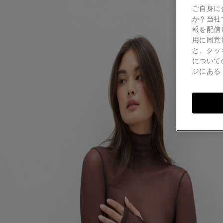
ご自身に
か？当社
報を配信
用に同意
と、クッ
について
ジにあ