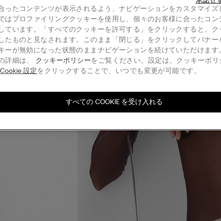
承諾せ
合ったコンテンツが表示されるよう、ナビゲーションをカスタマイズ
ではプロファイリングクッキーを使用し、個々のお客様に合ったコン
しています。「すべてのクッキーを許可する」をクリックすると、ク
したものと見なされます。このまま「閉じる」をクリックしてバナー
キーが無効になった状態のままナビゲーションを続けていただけます
の詳細は、
クッキーポリシー
をご覧ください。設定は、クッキーポリ
る
Cookie 設定
をクリックすることで、いつでも変更が可能です。
すべての COOKIE を受け入れる