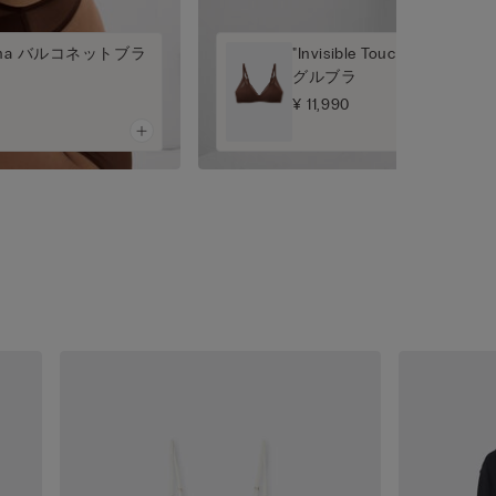
" Elena バルコネットブラ
"Invisible Touch" パッ
グルブラ
¥ 11,990