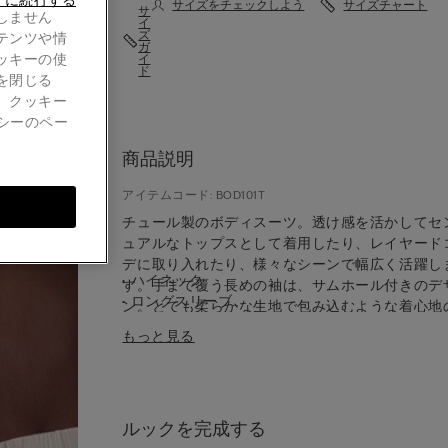
ずに続行する
サイズをチェックしよう
サイズチャート
サ
しません
イ
ズ
テンツや情
ガ
ッキーの使
イ
ド
を閉じる
。クッキー
シーのペー
商品説明
アイテムコード: BOD101T
チュール製のボディスーツ。透け感を活かしてセ
ュアルなトップスとして着用したり、レイヤード
デに取り入れたり、様々なシーンで幅広く活躍し
• ハイネック
す。手まで覆う長めの袖は、サムホール付きのデ
• ロングスリーブ
ン。とても柔らかな生地で包み込むような着心地
• ブラジリアンスタイル
さも魅力です。
もっと見る
• クロッチのライニングはコットン100%
• スナップボタン留め
• 柔らかく体に沿うようにフィット
• モデル身長175cm、Sサイズを着用
ルックを完成する