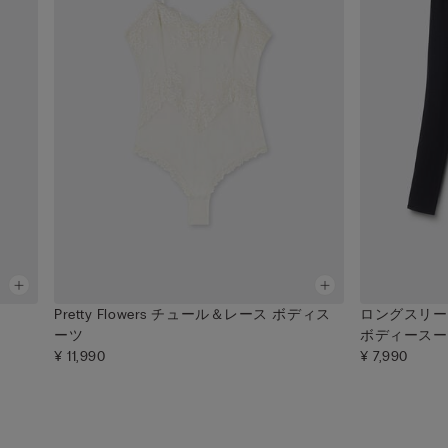
ツ
Pretty Flowers チュール＆レース ボディス
ロングスリー
ーツ
ボディースー
¥ 11,990
¥ 7,990