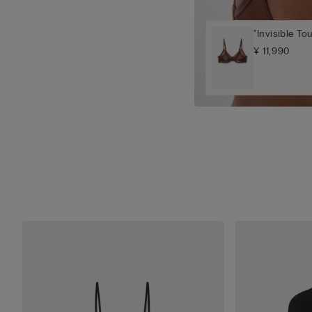
"Invisibl
¥ 11,990