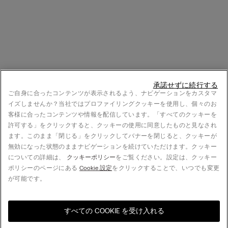
承諾せずに続行する
ご自身に合ったコンテンツが表示されるよう、ナビゲーションをカスタマ
イズしませんか？当社ではプロファイリングクッキーを使用し、個々のお
客様に合ったコンテンツや情報を配信しています。「すべてのクッキーを
許可する」をクリックすると、クッキーの使用に同意したものと見なされ
ます。このまま「閉じる」をクリックしてバナーを閉じると、クッキーが
無効になった状態のままナビゲーションを続けていただけます。クッキー
についての詳細は、
クッキーポリシー
をご覧ください。設定は、クッキー
ポリシーのページにある
Cookie 設定
をクリックすることで、いつでも変更
が可能です。
すべての COOKIE を受け入れる
お住まいの国のオンライン
United States
ストアをご覧ください