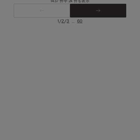
1437 件中 24 件を表示
/
/
...
1
2
3
60