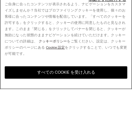
ご自身に合ったコンテンツが表示されるよう、ナビゲーションをカスタマ
イズしませんか？当社ではプロファイリングクッキーを使用し、個々のお
客様に合ったコンテンツや情報を配信しています。「すべてのクッキーを
許可する」をクリックすると、クッキーの使用に同意したものと見なされ
ます。このまま「閉じる」をクリックしてバナーを閉じると、クッキーが
無効になった状態のままナビゲーションを続けていただけます。クッキー
についての詳細は、
クッキーポリシー
をご覧ください。設定は、クッキー
ポリシーのページにある
Cookie 設定
をクリックすることで、いつでも変更
が可能です。
すべての COOKIE を受け入れる
お住まいの国のオンライン
United States
ストアをご覧ください
並べ替え
人気順
価格の高い順
My Intimissimi
価格の低い順
新着順