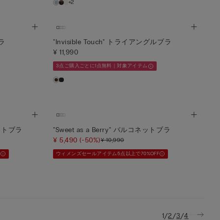
+2
ブラ
"Invisible Touch" トライアングルブラ
¥ 11,990
3点ご購入ごとに1点無料｜対象アイテム
ネットブラ
"Sweet as a Berry" バルコネットブラ
¥ 5,490
(-50%)
¥ 10,990
F
ウィメンズセールアイテム5点以上で70%OFF
/
/
/
1
2
3
4