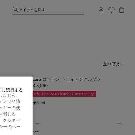
アイテムを探す
並べ替え
ラ
Lara コットン トライアングルブラ
¥ 5,990
ずに続行する
3点ご購入ごとに1点無料｜対象アイテム
しません
テンツや情
+2
ッキーの使
を閉じる
。クッキー
シーのペー
New