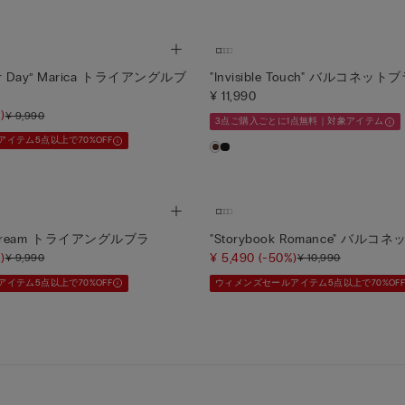
Your Day” Marica トライアングルブ
"Invisible Touch" バルコネット
¥ 11,990
)
¥ 9,990
3点ご購入ごとに1点無料｜対象アイテム
イテム5点以上で70%OFF
r Dream トライアングルブラ
"Storybook Romance" バルコ
)
¥ 5,490
(-50%)
¥ 9,990
¥ 10,990
イテム5点以上で70%OFF
ウィメンズセールアイテム5点以上で70%OF