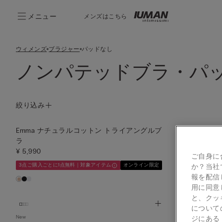
メニュー
メンズはこちら
ウィメンズ
ブラジャー
パッドなし
ノンパテッドブラ・パ
絞り込み
Emma ナチュラルコットン トライアングルブ
Emma ナチ
ラ
ラ
¥ 5,990
¥ 5,990
ご自身に
3点ご購入ごとに1点無料｜対象アイテム
オンライン限定
3点ご購入ごとに
か？当社
報を配信
用に同意
と、クッ
について
New
New
ジにあ