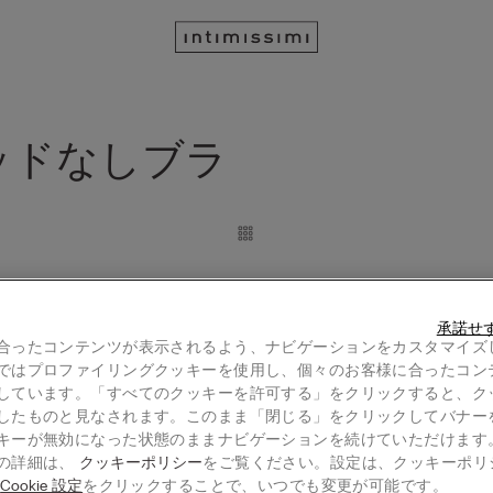
ッドなしブラ
ュラルコットン トライアングルブ
Lara コットン トライアングルブ
¥ 5,990
承諾せ
3点ご購入ごとに1点無料｜対象アイテム
合ったコンテンツが表示されるよう、ナビゲーションをカスタマイズ
1点無料｜対象アイテム
オンライン限定
ではプロファイリングクッキーを使用し、個々のお客様に合ったコン
+2
しています。「すべてのクッキーを許可する」をクリックすると、ク
したものと見なされます。このまま「閉じる」をクリックしてバナー
キーが無効になった状態のままナビゲーションを続けていただけます
の詳細は、
クッキーポリシー
をご覧ください。設定は、クッキーポリ
New
る
Cookie 設定
をクリックすることで、いつでも変更が可能です。