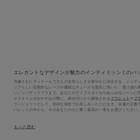
エレガントなデザインが魅力のインティミッシミのパ
洗練されたディテールで大人の女性らしさを鮮やかに演出する、インテ
リアらしい芸術的なレースや繊細なチュールを贅沢に用いた、透け感の
いノンパテッドブラまで、あなたのライフスタイルやあらゆるシーンに
クスタイムやおやすみの際に、締め付けから解放される
ブラレット
や
ブ
ランジェリーとして、自由な発想でお楽しみいただけます。永遠の定番
パレットの中から、今のあなたの心に響く最高の一着をお選びください
ナチュラルな美しさを叶えるパッドなしブラの特徴
もっと読む
日本ではまだ馴染みが薄いかもしれませんが、海外では自分らしいスタ
ます。別名カップなしブラやノンパテッドブラとも呼ばれるこのスタイ