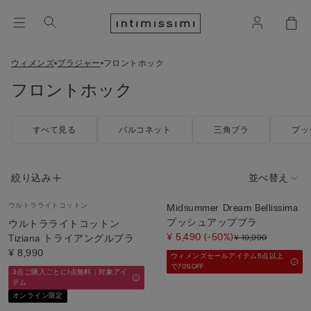
ウィメンズ
ブラジャー
フロントホック
フロントホック
すべて見る
バルコネット
三角ブラ
プッ
絞り込み
並べ替え
ウルトラライトコットン
Midsummer Dream Bellissima
プッシュアップブラ
ウルトラライトコットン
¥ 5,490
(-50%)
¥ 10,990
Tiziana トライアングルブラ
¥ 8,990
ウィメンズセールアイテム5点以上
で70%OFF
3点ご購入ごとに1点無料｜対象アイ
テム
オンライン限定