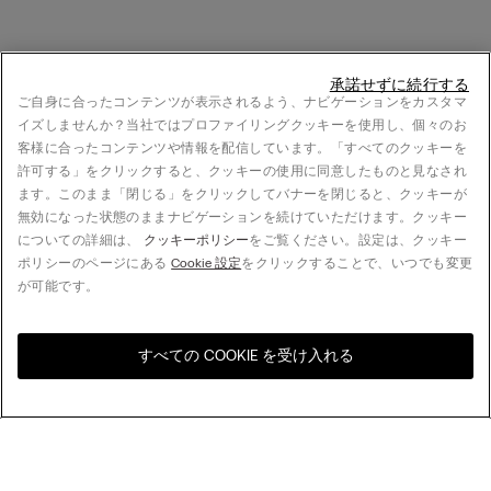
承諾せずに続行する
ご自身に合ったコンテンツが表示されるよう、ナビゲーションをカスタマ
イズしませんか？当社ではプロファイリングクッキーを使用し、個々のお
客様に合ったコンテンツや情報を配信しています。「すべてのクッキーを
許可する」をクリックすると、クッキーの使用に同意したものと見なされ
ます。このまま「閉じる」をクリックしてバナーを閉じると、クッキーが
無効になった状態のままナビゲーションを続けていただけます。クッキー
についての詳細は、
クッキーポリシー
をご覧ください。設定は、クッキー
ポリシーのページにある
Cookie 設定
をクリックすることで、いつでも変更
が可能です。
すべての COOKIE を受け入れる
お住まいの国のオンライン
United States
ストアをご覧ください
並べ替え