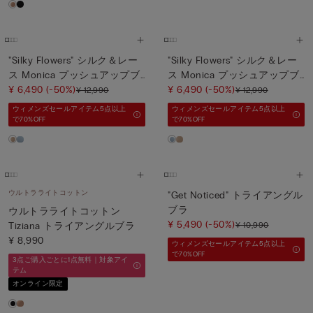
"Silky Flowers" シルク＆レー
"Silky Flowers" シルク＆レー
ス Monica プッシュアップブ
ス Monica プッシュアップブ
ラ
¥ 6,490
(-50%)
ラ
¥ 6,490
(-50%)
¥ 12,990
¥ 12,990
ウィメンズセールアイテム5点以上
ウィメンズセールアイテム5点以上
で70%OFF
で70%OFF
ウルトラライトコットン
"Get Noticed" トライアングル
ブラ
ウルトラライトコットン
¥ 5,490
(-50%)
¥ 10,990
Tiziana トライアングルブラ
¥ 8,990
ウィメンズセールアイテム5点以上
で70%OFF
3点ご購入ごとに1点無料｜対象アイ
テム
オンライン限定