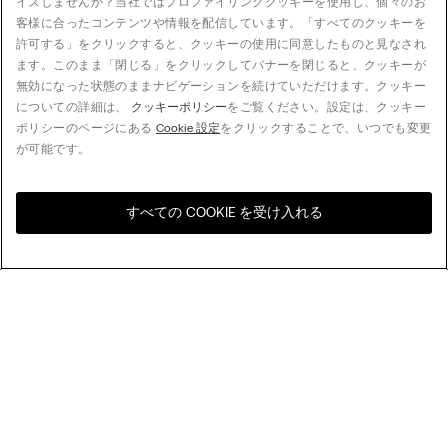
イズしませんか？当社ではプロファイリングクッキーを使用し、個々のお
客様に合ったコンテンツや情報を配信しています。「すべてのクッキーを
許可する」をクリックすると、クッキーの使用に同意したものと見なされ
ます。このまま「閉じる」をクリックしてバナーを閉じると、クッキーが
無効になった状態のままナビゲーションを続けていただけます。クッキー
についての詳細は、
クッキーポリシー
をご覧ください。設定は、クッキー
ポリシーのページにある
Cookie 設定
をクリックすることで、いつでも変更
が可能です。
すべての COOKIE を受け入れる
お住まいの国のオンライン
United States
ストアをご覧ください
並べ替え
人気順
価格の高い順
My Intimissimi
価格の低い順
新着順