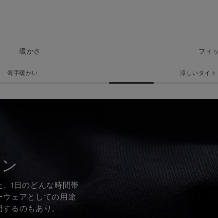
暖かさ
フィ
薄手
暖かい
涼しい
タイト
トン
、1日のどんな時間帯
ーウェアとしての用途
用するのもあり。