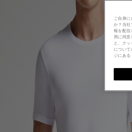
ご自身に
か？当社
報を配信
用に同意
と、クッ
について
ジにあ