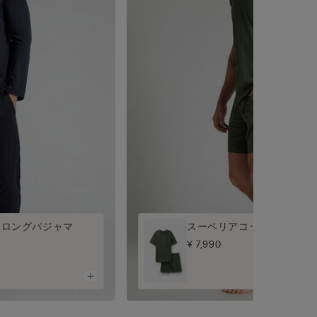
 ロングパジャマ
スーペリアコットン ショー
¥ 7,990