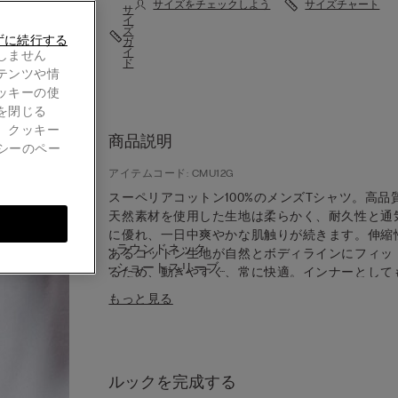
サイズをチェックしよう
サイズチャート
サ
イ
ズ
ずに続行する
ガ
イ
しません
ド
テンツや情
ッキーの使
を閉じる
。クッキー
商品説明
シーのペー
アイテムコード: CMU12G
スーペリアコットン100%のメンズTシャツ。高品
天然素材を使用した生地は柔らかく、耐久性と通
に優れ、一日中爽やかな肌触りが続きます。伸縮
• ラウンドネック
あるコットン生地が自然とボディラインにフィッ
• ショートスリーブ
るため、動きやすく、常に快適。インナーとして
• ぴったりとしたフィット感
ップスとしてもお使いいただける、シンプルで実
もっと見る
• モデル身長185cm、Lサイズを着用
なショートスリーブのTシャツです。
ルックを完成する