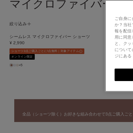
マイクロファイバー
ご自身に
絞り込み
か？当社
報を配信
シームレス マイクロファイバー ショーツ
用に同意
ウルトラライト
¥ 2,990
と、クッ
ンドゥブラ
について
¥ 8,990
ショーツ3点ご購入ごとに1点無料｜対象アイテム
ジにあ
オンライン限定
3点ご購入ごとに
+5
全品（ショーツ除く）お好きな組み合わせで3点ご購入ごと