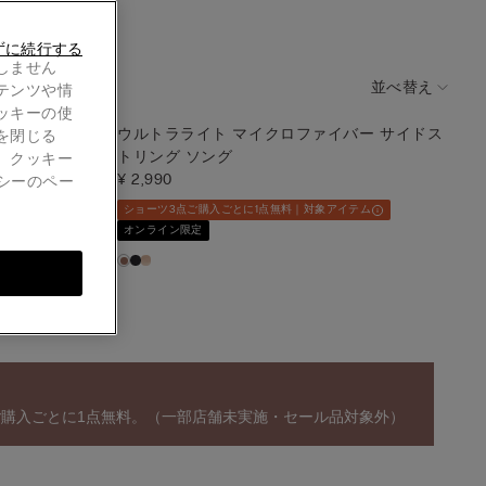
ずに続行する
しません
並べ替え
テンツや情
ッキーの使
ウルトラライト マイクロファイバー サイドス
を閉じる
 Monica
トリング ソング
。クッキー
¥ 2,990
シーのペー
ショーツ3点ご購入ごとに1点無料｜対象アイテム
オンライン限定
ご購入ごとに1点無料。（一部店舗未実施・セール品対象外）