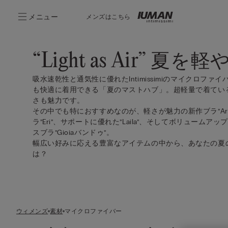
メニュー
メンズはこちら
“Light as Air” 夏を
吸水速乾性と通気性に優れたIntimissimiのマイクロフ
も快適に着用できる「夏のマストハブ」。超軽量で着てい
さも魅力です。
その中でも特におすすめなのが、軽さが魅力の新作ブラ”Ari
ラ”Eri”、サポートに優れた”Laila”、そしてボリューム
スブラ”Gioiaバンドゥ”。
幅広い好みに応える豊富なアイテムの中から、あなたの夏
は？
ウィメンズ
素材
マイクロファイバー