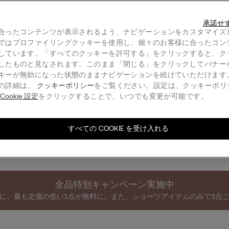
承諾せ
合ったコンテンツが表示されるよう、ナビゲーションをカスタマイズ
ではプロファイリングクッキーを使用し、個々のお客様に合ったコン
しています。「すべてのクッキーを許可する」をクリックすると、ク
したものと見なされます。このまま「閉じる」をクリックしてバナー
 マイクロファイバー Gioia バ
ウルトラライト マイクロファイバー
キーが無効になった状態のままナビゲーションを続けていただけます
バンドゥブラ
の詳細は、
クッキーポリシー
をご覧ください。設定は、クッキーポリ
¥ 8,990
る
Cookie 設定
をクリックすることで、いつでも変更が可能です。
1点無料｜対象アイテム
3点ご購入ごとに1点無料｜対象アイテム
すべての COOKIE を受け入れる
全品特別キャンペーン実施中
に、最も定価の低い1点が無料に。また、ショーツアイテムのみで3点