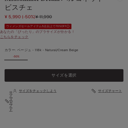
ビスチェ
¥ 5,990
(-50%)
¥ 11,990
ウィメンズセールアイテム5点以上で70%OFF
あなたの「ぴったり」のブラサイズが分かる！
こちらをチェック
カラー:
ベージュ -
118k - Natural/cream Beige
-50%
サイズを選択
サイズをチェックしよう
サイズチャート
サ
イ
ズ
ガ
イ
ド