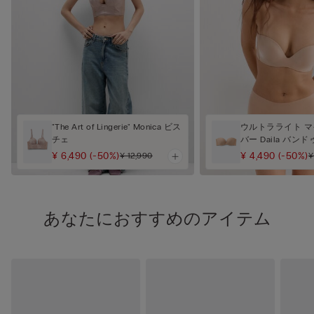
"The Art of Lingerie" Monica ビス
ウルトラライト 
チェ
バー Daila バン
¥ 6,490
(-50%)
¥ 4,490
(-50%)
¥ 12,990
¥
あなたにおすすめのアイテム