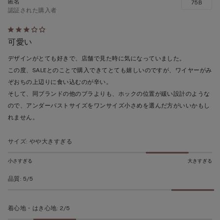
75B
認証された購入者
5
可愛い
段
階
デザインがとても好きで、店舗で見た時に気になっていました。
の
この度、SALEとのことで購入できてとても嬉しいのですが、ワイヤーがみ
う
ぞおちの上辺りに食い込むのが辛い。
ち
そして、同ブランドの他のブラよりも、ホックの位置が緩い設計のような
3
ので、アンダーバストサイズをワンサイズ小さめを選んだ方がいいかもし
の
れません。
評
価
サイズ
:
やや大きすぎる
小さすぎる
大きすぎる
品質
:
5/5
着心地・はき心地
:
2/5