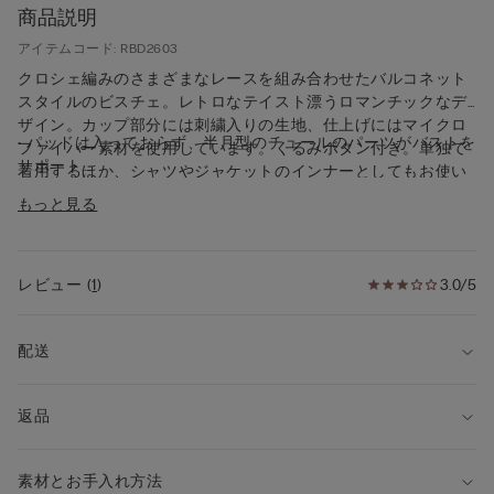
商品説明
アイテムコード: RBD2603
クロシェ編みのさまざまなレースを組み合わせたバルコネット
スタイルのビスチェ。レトロなテイスト漂うロマンチックなデ
ザイン。カップ部分には刺繍入りの生地、仕上げにはマイクロ
• パッドは入っておらず、半月型のチュールのパーツがバストを
ファイバー素材を使用しています。くるみボタン付き。単独で
サポート
着用するほか、シャツやジャケットのインナーとしてもお使い
• ワイヤー入り
いただけます。
もっと見る
• サイドボーン付き
• 全体にチュールを重ねたデザイン
• ストラップは伸縮性あり、バックで長さを調節可能
• バストをしっかりサポート
レビュー
(
1
)
3.0/5
• バストに丸みを持たせ、デコルテを強調
• モデル身長175cm、75Bサイズを着用
配送
返品
素材とお手入れ方法