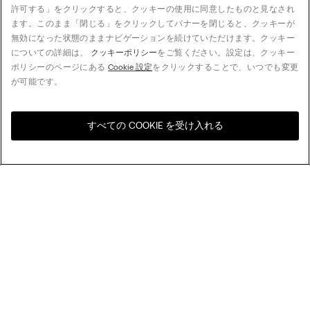
許可する」をクリックすると、クッキーの使用に同意したものと見なされ
ます。このまま「閉じる」をクリックしてバナーを閉じると、クッキーが
無効になった状態のままナビゲーションを続けていただけます。クッキー
についての詳細は、
クッキーポリシー
をご覧ください。設定は、クッキー
ポリシーのページにある
Cookie 設定
をクリックすることで、いつでも変更
が可能です。
すべての COOKIE を受け入れる
お住まいの国のオンライン
United States
ストアをご覧ください
並べ替え
人気順
価格の高い順
My Intimissimi
価格の低い順
新着順
ギフトカード