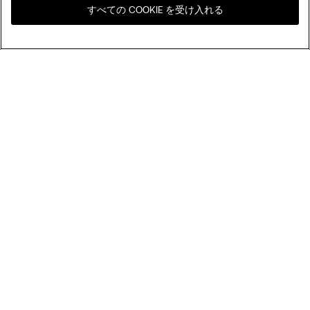
すべての COOKIE を受け入れる
お住まいの国のオンライン
United States
ストアをご覧ください
並べ替え
人気順
価格の高い順
My Intimissimi
価格の低い順
新着順
ギフトカード
サステナビリティ