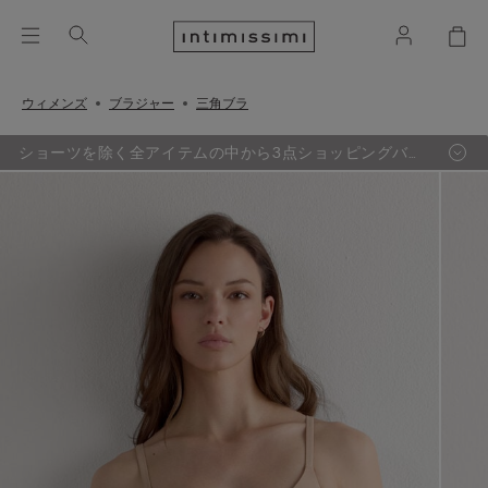
ウィメンズ
ブラジャー
三角ブラ
ショーツを除く全アイテムの中から3点ショッピングバッ
グ追加するごとに、最も定価の低い1点が無料に。（セー
ル品対象外）