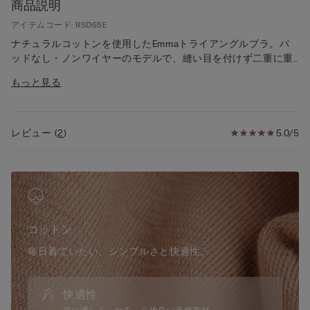
商品説明
アイテムコード: RSD65E
ナチュラルコットンを使用したEmmaトライアングルブラ。パ
ッドなし・ノンワイヤーのモデルで、縫い目を付けず二重に重
ねた柔らかいカップが特徴です。カバリングを施したストラッ
もっと見る
プの長さは後ろ側で調節できます。軽くバストをサポートする
ため、シンプルなルックと快適な着用感を求める方におすすめ
です。
レビュー
(
2
)
5.0/5
コットン
毎日着ていたい、シンプルさと快適性。
快適性