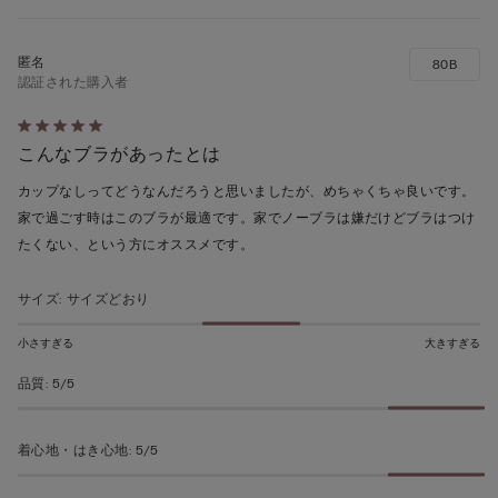
80B
認証された購入者
5
こんなブラがあったとは
段
階
カップなしってどうなんだろうと思いましたが、めちゃくちゃ良いです。
の
家で過ごす時はこのブラが最適です。家でノーブラは嫌だけどブラはつけ
う
たくない、という方にオススメです。
ち
5
サイズ
:
サイズどおり
の
評
小さすぎる
大きすぎる
価
品質
:
5/5
着心地・はき心地
:
5/5