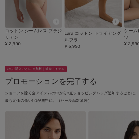
コットン シームレス ブラジ
シーム
Lara コットン トライアング
リアン
ツ
ルブラ
¥ 2,990
¥ 2,99
¥ 5,990
3点ご購入ごとに1点無料｜対象アイテム
プロモーションを完了する
ショーツを除く全アイテムの中から3点ショッピングバッグ追加するごとに、
最も定価の低い1点が無料に。（セール品対象外）