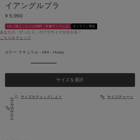
イアングルブラ
¥ 5,990
3点ご購入ごとに1点無料｜対象アイテム
オンライン限定
あなたの「ぴったり」のブラサイズが分かる！
こちらをチェック
カラー:
ナチュラル -
044 - Honey
サイズを選択
サイズをチェックしよう
サイズチャート
サ
イ
ズ
ガ
イ
ド