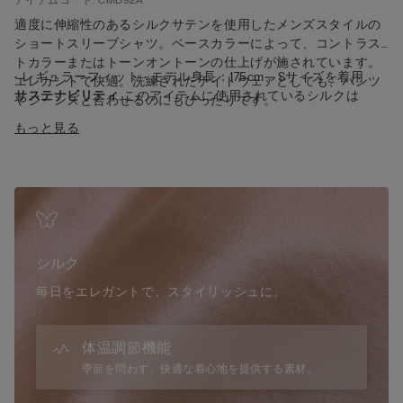
適度に伸縮性のあるシルクサテンを使用したメンズスタイルの
ショートスリーブシャツ。ベースカラーによって、コントラス
トカラーまたはトーンオントーンの仕上げが施されています。
• レギュラーフィット • モデル身長：175cm、Sサイズを着用
エレガントで快適。洗練されたナイトウェアとしても、パンツ
サステナビリティ
このアイテムに使用されているシルクは
やジーンズと合わせるのにもぴったりです。
Bluesign認証を取得しています。
もっと見る
シルク
毎日をエレガントで、スタイリッシュに。
体温調節機能
季節を問わず、快適な着心地を提供する素材。