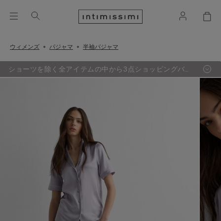
ウィメンズ
パジャマ
半袖パジャマ
ショーツを除く全アイテムの中から3点ショッピングバッ
グ追加するごとに、最も定価の低い1点が無料に。（セー
ル品対象外）