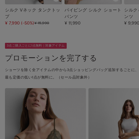
シルク Vネック タンクトッ
パイピング シルク ショート
シルク
プ
パンツ
ンツ
¥ 7,990
(-50%)
¥ 11,990
¥ 9,99
¥ 15,990
3点ご購入ごとに1点無料｜対象アイテム
プロモーションを完了する
ショーツを除く全アイテムの中から3点ショッピングバッグ追加するごとに、
最も定価の低い1点が無料に。（セール品対象外）