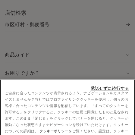
店舗検索
商品ガイド
お困りですか？
承諾せずに続行する
法律に関する情報
ご自身に合ったコンテンツが表示されるよう、ナビゲーションをカスタマ
イズしませんか？当社ではプロファイリングクッキーを使用し、個々のお
採用情報
客様に合ったコンテンツや情報を配信しています。「すべてのクッキーを
法的情報
許可する」をクリックすると、クッキーの使用に同意したものと見なされ
お支払い
ます。このまま「閉じる」をクリックしてバナーを閉じると、クッキーが
無効になった状態のままナビゲーションを続けていただけます。クッキー
についての詳細は、
クッキーポリシー
をご覧ください。設定は、クッキー