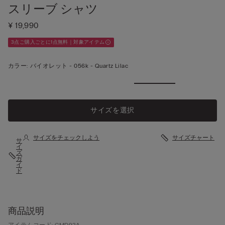
スリーブ シャツ
¥ 19,990
3点ご購入ごとに1点無料｜対象アイテム
カラー:
バイオレット -
056k - Quartz Lilac
サイズを選択
サイズをチェックしよう
サイズチャート
サ
イ
ズ
ガ
イ
ド
商品説明
アイテムコード: CMD92A