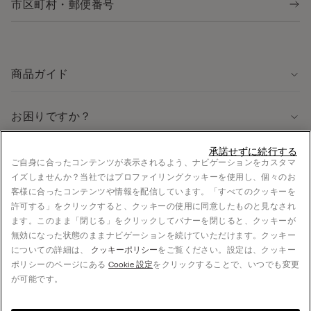
商品ガイド
お困りですか？
承諾せずに続行する
法律に関する情報
ご自身に合ったコンテンツが表示されるよう、ナビゲーションをカスタマ
イズしませんか？当社ではプロファイリングクッキーを使用し、個々のお
採用情報
客様に合ったコンテンツや情報を配信しています。「すべてのクッキーを
法的情報
許可する」をクリックすると、クッキーの使用に同意したものと見なされ
お支払い
ます。このまま「閉じる」をクリックしてバナーを閉じると、クッキーが
無効になった状態のままナビゲーションを続けていただけます。クッキー
についての詳細は、
クッキーポリシー
をご覧ください。設定は、クッキー
ポリシーのページにある
Cookie 設定
をクリックすることで、いつでも変更
© CALZEDONIA Japan K.K., 5F S-FRONT Yoyogi, 5-21-12 Sendagaya, Shibuya-ku, 151-
が可能です。
0051 Tokyo, JAPAN - +81 3 4332 7360, hello@intimissimi.com