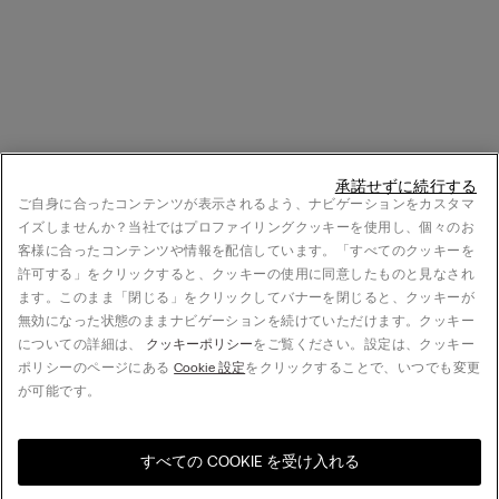
承諾せずに続行する
ご自身に合ったコンテンツが表示されるよう、ナビゲーションをカスタマ
イズしませんか？当社ではプロファイリングクッキーを使用し、個々のお
客様に合ったコンテンツや情報を配信しています。「すべてのクッキーを
許可する」をクリックすると、クッキーの使用に同意したものと見なされ
ます。このまま「閉じる」をクリックしてバナーを閉じると、クッキーが
無効になった状態のままナビゲーションを続けていただけます。クッキー
についての詳細は、
クッキーポリシー
をご覧ください。設定は、クッキー
ポリシーのページにある
Cookie 設定
をクリックすることで、いつでも変更
が可能です。
すべての COOKIE を受け入れる
お住まいの国のオンライン
United States
ストアをご覧ください