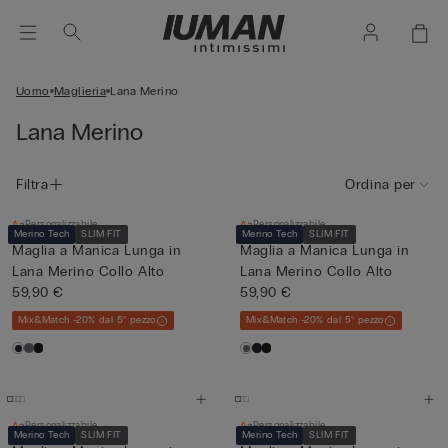
Uomo
Maglieria
Lana Merino
Lana Merino
Filtra
Ordina per
Personalizzabile
Personalizzabile
Merino Tech
SLIM FIT
Merino Tech
SLIM FIT
Maglia a Manica Lunga in
Maglia a Manica Lunga in
Lana Merino Collo Alto
Lana Merino Collo Alto
59,90 €
59,90 €
Mix&Match -20% dal 5° pezzo
Mix&Match -20% dal 5° pezzo
Personalizzabile
Personalizzabile
Merino Tech
SLIM FIT
Merino Tech
SLIM FIT