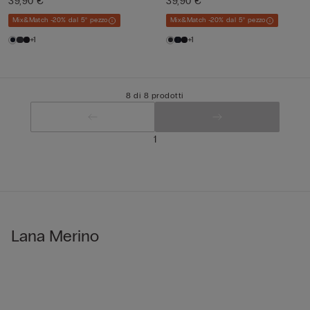
39,90 €
39,90 €
Mix&Match -20% dal 5° pezzo
Mix&Match -20% dal 5° pezzo
+1
+1
8 di 8 prodotti
1
Lana Merino