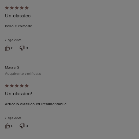
Valutato
Un classico
5
su
Bello e comodo
5
7 ago 2026
0
0
Maura G
Acquirente verificato
Valutato
Un classico!
5
su
Articolo classico ed intramontabile!
5
7 ago 2026
0
0