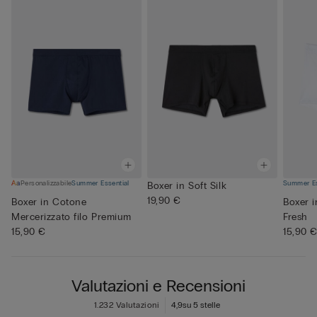
Personalizzabile
Summer Essential
Summer Es
Boxer in Soft Silk
19,90 €
Boxer in Cotone
Boxer 
Mercerizzato filo Premium
Fresh
15,90 €
15,90 
Valutazioni e Recensioni
1.232 Valutazioni
4,9
su 5 stelle