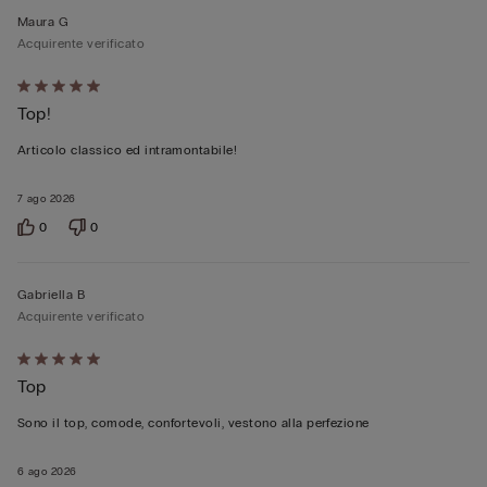
Maura G
Acquirente verificato
Valutato
Top!
5
su
Articolo classico ed intramontabile!
5
7 ago 2026
0
0
Gabriella B
Acquirente verificato
Valutato
Top
5
su
Sono il top, comode, confortevoli, vestono alla perfezione
5
6 ago 2026