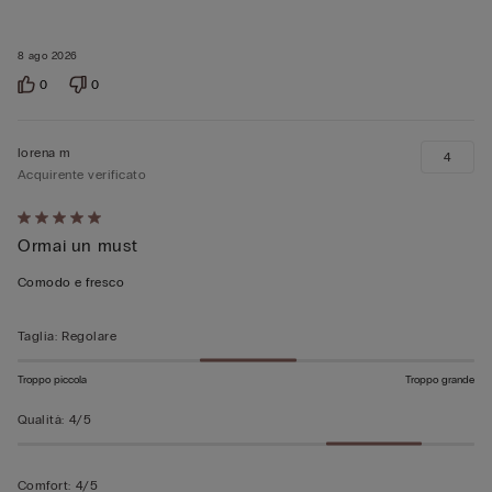
8 ago 2026
0
0
lorena m
4
Acquirente verificato
Valutato
Ormai un must
5
su
Comodo e fresco
5
Taglia
:
Regolare
Troppo piccola
Troppo grande
Qualità
:
4/5
Comfort
:
4/5