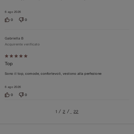
5
6 ago 2026
0
0
Gabriella B
Acquirente verificato
Valutato
Top
5
su
Sono il top, comode, confortevoli, vestono alla perfezione
5
6 ago 2026
0
0
1
2
22
…