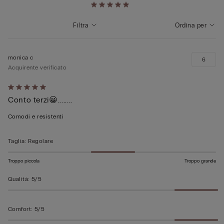
Filtra
Ordina per
monica c
6
Acquirente verificato
Valutato
Conto terzi😀........
5
su
Comodi e resistenti
5
Taglia
:
Regolare
Troppo piccola
Troppo grande
Qualità
:
5/5
Comfort
:
5/5