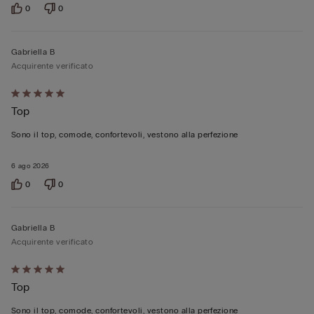
0
0
Gabriella B
Acquirente verificato
Valutato
Top
5
su
Sono il top, comode, confortevoli, vestono alla perfezione
5
6 ago 2026
0
0
Gabriella B
Acquirente verificato
Valutato
Top
5
su
Sono il top, comode, confortevoli, vestono alla perfezione