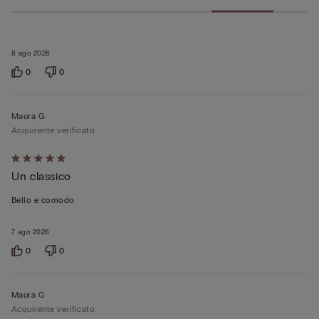
8 ago 2026
0
0
Maura G
Acquirente verificato
Valutato
Un classico
5
su
Bello e comodo
5
7 ago 2026
0
0
Maura G
Acquirente verificato