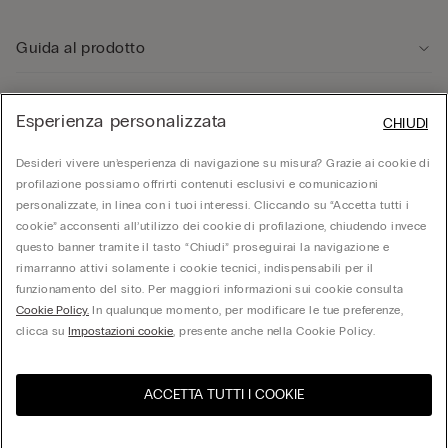
Guida al prodotto
Servizio clienti
Esperienza personalizzata
CHIUDI
Desideri vivere un’esperienza di navigazione su misura? Grazie ai cookie di
Area Legale
profilazione possiamo offrirti contenuti esclusivi e comunicazioni
personalizzate, in linea con i tuoi interessi. Cliccando su “Accetta tutti i
cookie” acconsenti all’utilizzo dei cookie di profilazione, chiudendo invece
Corporate
questo banner tramite il tasto “Chiudi” proseguirai la navigazione e
rimarranno attivi solamente i cookie tecnici, indispensabili per il
funzionamento del sito. Per maggiori informazioni sui cookie consulta
© Calzedonia S.p.A | P.iva 02253210237 | Sede Legale: Malcesine (VR), Via Portici
Cookie Policy.
In qualunque momento, per modificare le tue preferenze,
Umberto Primo n. 5/3 | Cod. Fisc. e n.iscr. al Reg. Imprese di Verona: 01037050422 |
REA: VR – 205310 | Capitale sociale: Euro 212.000.000,00 | Società soggetta a
clicca su
Impostazioni cookie
, presente anche nella Cookie Policy.
direzione e coordinamento di Oniverse Holding S.p.A.
ACCETTA TUTTI I COOKIE
Seleziona la taglia
United States
Visita l'e-store del tuo paese
Italia
Italiano