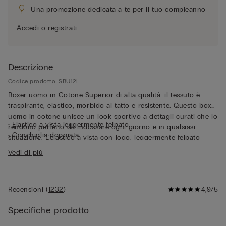
Una promozione dedicata a te per il tuo compleanno
Accedi o registrati
Descrizione
Codice prodotto: SBU12I
Boxer uomo in Cotone Superior di alta qualità: il tessuto è
traspirante, elastico, morbido al tatto e resistente. Questo boxer
uomo in cotone unisce un look sportivo a dettagli curati che lo
• Elastico a vista leggermente felpato
rendono perfetto da indossare ogni giorno e in qualsiasi
• Conchiglia doppiata
situazione. L'elastico a vista con logo, leggermente felpato
• Modello corto
internamente, aderisce perfettamente al girovita senza
Vedi di più
• Aderisce morbidamente al corpo
stringere, assicurando una tenuta stabile e confortevole.
• Il modello è alto 185 cm e indossa la taglia 5 / L / 42
Questo boxer garantisce il massimo comfort e sostegno per chi
cerca un’alternativa più avvolgente allo slip senza l'ingombro
Recensioni
(
1232
)
4,9/5
del boxer lungo. L'elasticità ottimale e la straordinaria qualità
del tessuto rendono il capo particolarmente resistente.
Specifiche prodotto