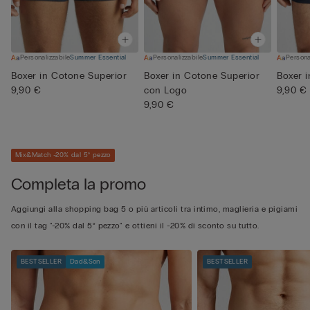
Personalizzabile
Summer Essential
Personalizzabile
Summer Essential
Persona
Boxer in Cotone Superior
Boxer in Cotone Superior
Boxer 
9,90 €
con Logo
9,90 €
9,90 €
Mix&Match -20% dal 5° pezzo
Completa la promo
Aggiungi alla shopping bag 5 o più articoli tra intimo, maglieria e pigiami
con il tag "-20% dal 5° pezzo" e ottieni il -20% di sconto su tutto.
BESTSELLER
Dad&Son
BESTSELLER