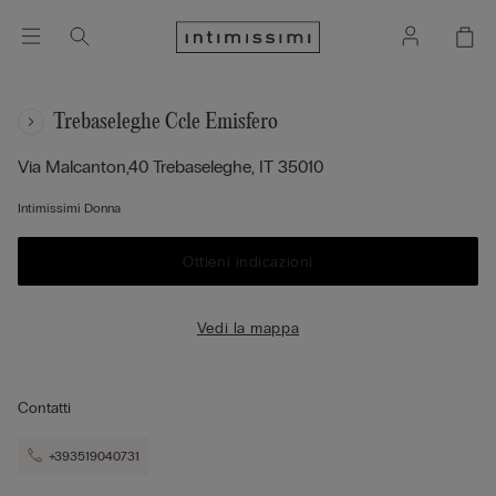
Trebaseleghe Ccle Emisfero
Via Malcanton,40
Trebaseleghe,
IT
35010
Intimissimi Donna
Ottieni indicazioni
Vedi la mappa
Contatti
+393519040731