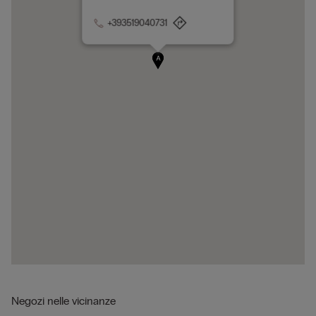
+393519040731
A
Negozi nelle vicinanze