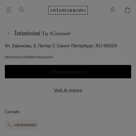
Intimissimi Тц «сенная»
Ул. Ефимова, 3, Литер С
Санкт-Петербург,
RU
190031
Intimissimi/IUMAN Intimissimi
Ottieni indicazioni
Vedi la mappa
Contatti
+78124545682