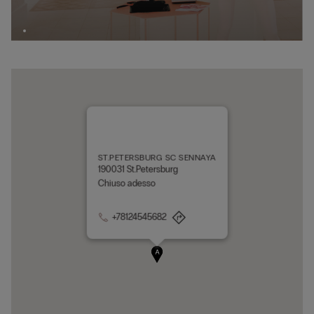
ST.PETERSBURG SC SENNAYA
190031 St.Petersburg
Chiuso adesso
+78124545682
A