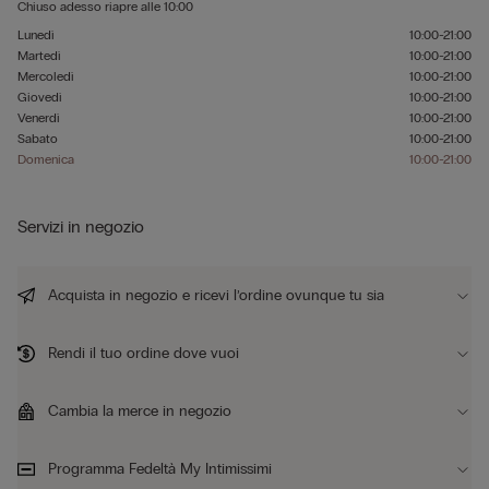
Chiuso adesso
riapre alle
10:00
Lunedì
10:00-21:00
Martedì
10:00-21:00
Mercoledì
10:00-21:00
Giovedì
10:00-21:00
Venerdì
10:00-21:00
Sabato
10:00-21:00
Domenica
10:00-21:00
Servizi in negozio
Acquista in negozio e ricevi l’ordine ovunque tu sia
Rendi il tuo ordine dove vuoi
Cambia la merce in negozio
Programma Fedeltà My Intimissimi