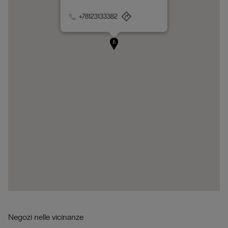
+78123133382
A
B
Negozi nelle vicinanze