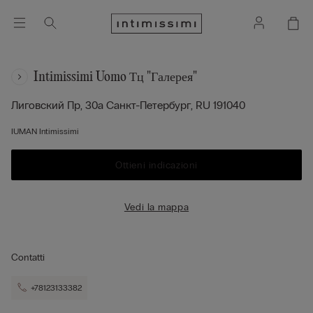
Intimissimi Uomo Тц "галерея"
Лиговский Пр, 30а
Санкт-Петербург,
RU
191040
IUMAN Intimissimi
Ottieni indicazioni
Vedi la mappa
Contatti
+78123133382